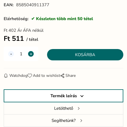
EAN:
8585040911377
Elérhetöség:
Készleten több mint 50 tétel
Ft
402
Ár ÁFA nélkül
Ft
511
tétel
Watchdog
Add to wishlist
Share
Termék leírás
Letölthető
Segíthetünk?