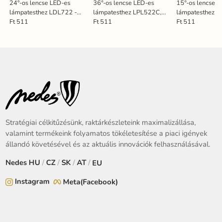
24°-os lencse LED-es
36°-os lencse LED-es
15°-os lencse 
lámpatesthez LDL722 -
lámpatesthez LPL522C,
lámpatesthez 
L71224
LPL522CB - L51036
LPL523CB - L
Ft 511
Ft 511
Ft 511
Stratégiai célkitűzésünk, raktárkészleteink maximalizállása,
valamint termékeink folyamatos tökéletesítése a piaci igények
állandó követésével és az aktuális innovációk felhasználásával.
Nedes
HU
/
CZ
/
SK
/
AT
/
EU
Instagram
Meta(Facebook)