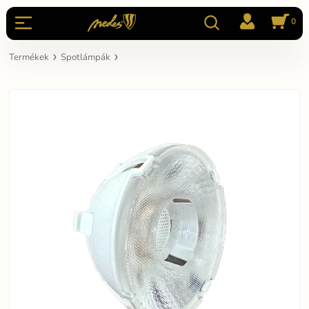
0
Termékek
Spotlámpák