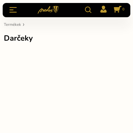
0
Termékek
Darčeky