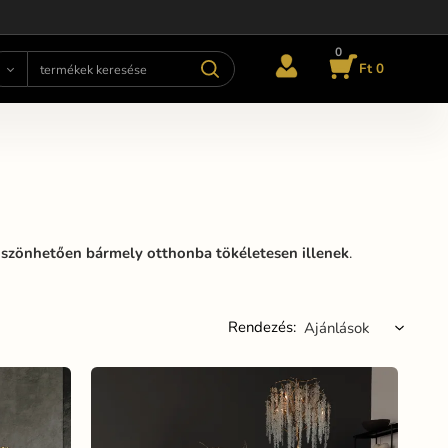
0
Ft 0
szönhetően bármely otthonba tökéletesen illenek
.
Rendezés: