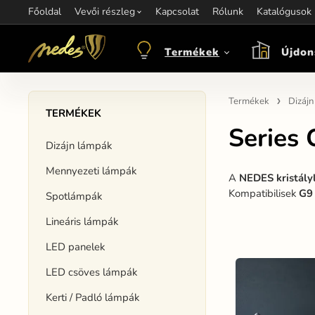
Főoldal
Információ:
Vevői részleg
Kapcsolat
Kapcsolat:
Rólunk
+421 907 263 473
Katalógusok
M
objednavkacz@nedes.sk
Termékek
Újdon
Termékek
Dizáj
TERMÉKEK
Series
Dizájn lámpák
Mennyezeti lámpák
A
NEDES kristál
Kompatibilisek
G9 
Spotlámpák
Lineáris lámpák
LED panelek
LED csöves lámpák
Kerti / Padló lámpák