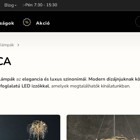
unkaidő:
Blog
Hét-Pén: 7:30 - 15:30
ságok
Akció
n lámpák
 CA
ylámpák
az
elegancia és luxus szinonimái
.
Modern dizájnjuknak kö
foglalatú LED izzókkal
, amelyek megtalálhatók kínálatunkban.