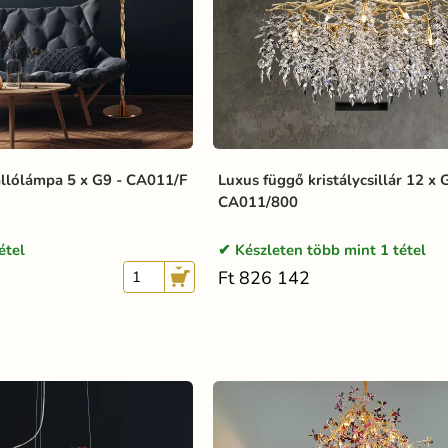
állólámpa 5 x G9 - CA011/F
Luxus függő kristálycsillár 12 x 
CA011/800
étel
Készleten több mint 1 tétel
Ft 826 142