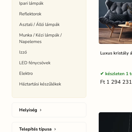
Ipari lámpák
Reflektorok
Asztali / Álló lámpák
Munka / Kézi lámpák /
Napelemes
Izzó
Luxus kristály 
LED fénycsövek
Elektro
készleten 1 t
Ft 1 294 231
Háztartási készűlékek
Helyiség
Telepítés típusa