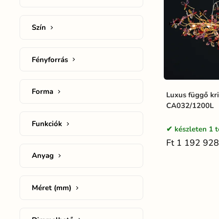
Szín
Fényforrás
Forma
Luxus függő kri
CA032/1200L
Funkciók
készleten 1 t
Ft 1 192 928
Anyag
Méret (mm)