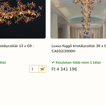
stálycsillár 13 x G9 -
Luxus függő kristálycsillár 30 x 
CA032/2000H
étel
Készleten több mint 1 tétel
Ft 4 341 196