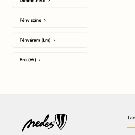
Dimmelhető
Fény színe
Fényáram (Lm)
Erö (W)
Tan