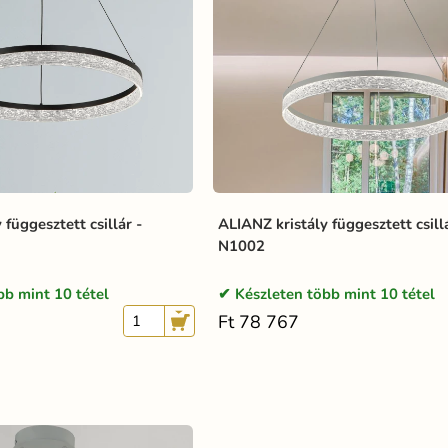
 függesztett csillár -
ALIANZ kristály függesztett csillá
N1002
bb mint 10 tétel
Készleten több mint 10 tétel
Ft 78 767