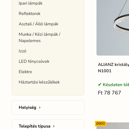
Ipari lámpák
Reflektorok
Asztali / Álló lámpák
Munka / Kézi lámpák /
Napelemes
Izzó
LED fénycsövek
ALIANZ kristály
N1001
Elektro
Háztartási készűlékek
Készleten tö
Ft 78 767
Helyiség
Ø800
Telepítés típusa