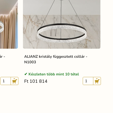
r -
ALIANZ kristály függesztett csillár -
N1003
Készleten több mint 10 tétel
Ft 101 814