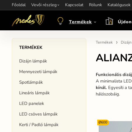
Főoldal
Információ:
Vevői részleg
Kapcsolat
Kapcsolat:
Rólunk
+421 907 263 473
Katalógusok
M
objednavkacz@nedes.sk
Termékek
Újdon
Termékek
Dizáj
TERMÉKEK
ALIAN
Dizájn lámpák
Mennyezeti lámpák
Funkcionális dizá
A minimalista LE
Spotlámpák
kínál.
Egyesíti a t
Lineáris lámpák
hálószobáig.
LED panelek
LED csöves lámpák
Ø600
Kerti / Padló lámpák