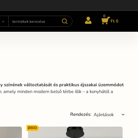
0
Ft 0
ny színének változtatását és praktikus éjszakai üzemmódot
, amely minden modern belső térbe illik – a konyhától a
Rendezés:
Ø800