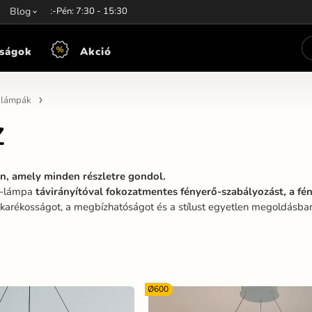
unkaidő:
Blog
Hét-Pén: 7:30 - 15:30
ságok
Akció
n lámpák
Z
jn, amely minden részletre gondol.
D-lámpa
távirányítóval fokozatmentes fényerő-szabályozást, a fé
akarékosságot, a megbízhatóságot és a stílust egyetlen megoldásban
Ø600