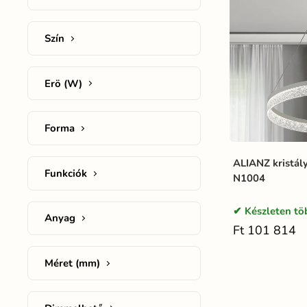
Szín
Erö (W)
Forma
ALIANZ kristály
Funkciók
N1004
Készleten tö
Anyag
Ft 101 814
Méret (mm)