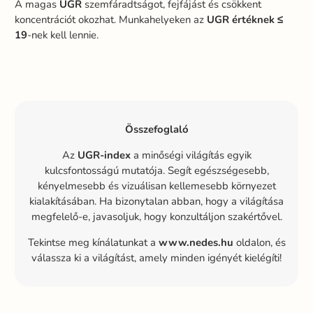
A magas
UGR
szemfáradtságot, fejfájást és csökkent
koncentrációt okozhat. Munkahelyeken az
UGR értéknek ≤
19
-nek kell lennie.
Összefoglaló
Az
UGR-index
a minőségi világítás egyik
kulcsfontosságú mutatója. Segít egészségesebb,
kényelmesebb és vizuálisan kellemesebb környezet
kialakításában. Ha bizonytalan abban, hogy a világítása
megfelelő-e, javasoljuk, hogy konzultáljon szakértővel.
Tekintse meg kínálatunkat a
www.nedes.hu
oldalon, és
válassza ki a világítást, amely minden igényét kielégíti!