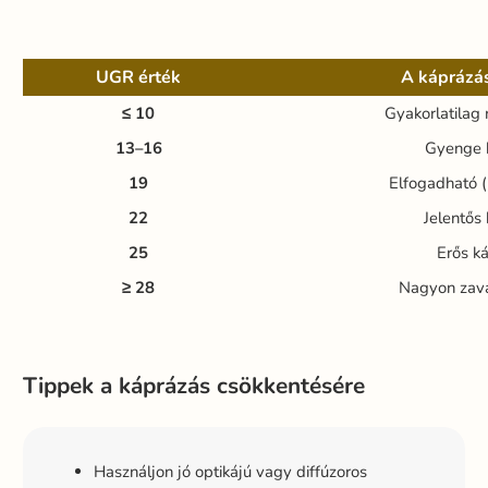
UGR érték
A káprázás
≤ 10
Gyakorlatilag 
13–16
Gyenge 
19
Elfogadható (
22
Jelentős
25
Erős k
≥ 28
Nagyon zava
Tippek a káprázás csökkentésére
Használjon jó optikájú vagy diffúzoros