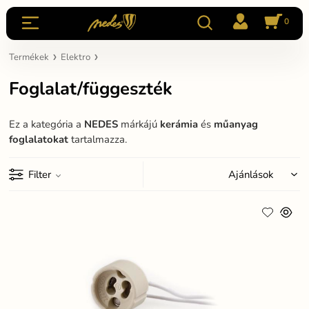
0
Termékek
Elektro
Foglalat/függeszték
Ez a kategória a
NEDES
márkájú
kerámia
és
műanyag
foglalatokat
tartalmazza.
Filter