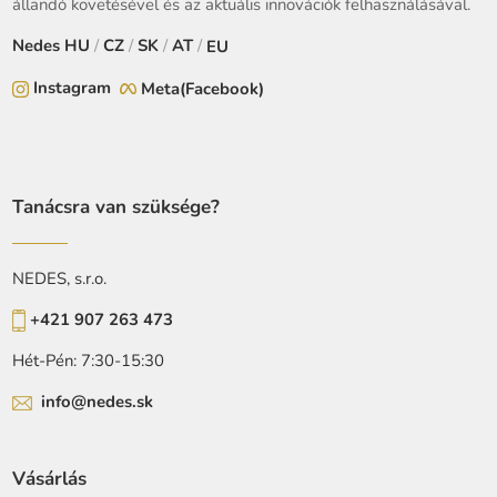
állandó követésével és az aktuális innovációk felhasználásával.
Nedes
HU
/
CZ
/
SK
/
AT
/
EU
Instagram
Meta(Facebook)
Tanácsra van szüksége?
NEDES, s.r.o.
+421 907 263 473
Hét-Pén: 7:30-15:30
info@nedes.sk
Vásárlás