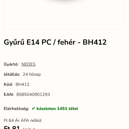
Gyűrű E14 PC / fehér - BH412
Gyártó:
NEDES
Jótállás:
24 hónap
Kód:
BH412
EAN:
8585040901293
Elérhetöség:
készleten 1451 tétel
Ft
64
Ár ÁFA nélkül
Ft
81