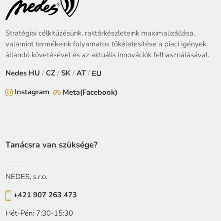
Stratégiai célkitűzésünk, raktárkészleteink maximalizállása,
valamint termékeink folyamatos tökéletesítése a piaci igények
állandó követésével és az aktuális innovációk felhasználásával.
Nedes
HU
/
CZ
/
SK
/
AT
/
EU
Instagram
Meta(Facebook)
Tanácsra van szüksége?
NEDES, s.r.o.
+421 907 263 473
Hét-Pén: 7:30-15:30