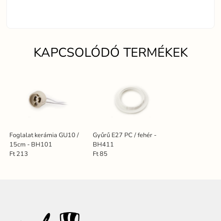
KAPCSOLÓDÓ TERMÉKEK
Foglalat kerámia GU10 /
Gyűrű E27 PC / fehér -
15cm - BH101
BH411
Ft 213
Ft 85