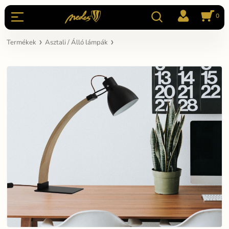
0
Termékek
Asztali / Álló lámpák