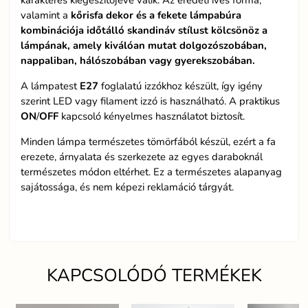
karakteres kiegészítőjévé válik. Az eredeti íves forma,
valamint a
kőrisfa dekor és a fekete lámpabúra
kombinációja időtálló skandináv stílust kölcsönöz a
lámpának, amely kiválóan mutat dolgozószobában,
nappaliban, hálószobában vagy gyerekszobában.
A lámpatest
E27
foglalatú izzókhoz készült, így igény
szerint LED vagy filament izzó is használható. A praktikus
ON
/
OFF
kapcsoló kényelmes használatot biztosít.
Minden lámpa természetes tömörfából készül, ezért a fa
erezete, árnyalata és szerkezete az egyes daraboknál
természetes módon eltérhet. Ez a természetes alapanyag
sajátossága, és nem képezi reklamáció tárgyát.
KAPCSOLÓDÓ TERMÉKEK