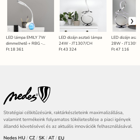
LED lámpa EMILY 7W
LED dizájn asztali lámpa
LED dizájn aszt
dimmelhető + RBG -
24W - JT1307/CH
28W - JT1305
DL3401/W
Ft 18 361
Ft 43 324
Ft 47 116
Stratégiai célkitűzésünk, raktárkészleteink maximalizállása,
valamint termékeink folyamatos tökéletesítése a piaci igények
állandó követésével és az aktuális innovációk felhasználásával.
Nedes
HU
/
CZ
/
SK
/
AT
/
EU