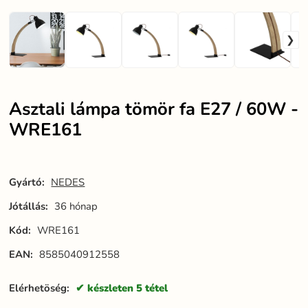
Asztali lámpa tömör fa E27 / 60W -
WRE161
Gyártó:
NEDES
Jótállás:
36 hónap
Kód:
WRE161
EAN:
8585040912558
Elérhetöség:
készleten 5 tétel