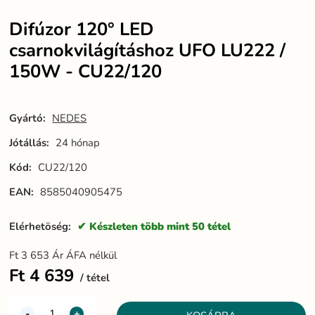
Difúzor 120° LED
csarnokvilágításhoz UFO LU222 /
150W - CU22/120
Gyártó:
NEDES
Jótállás:
24 hónap
Kód:
CU22/120
EAN:
8585040905475
Elérhetöség:
Készleten több mint 50 tétel
Ft
3 653
Ár ÁFA nélkül
Ft
4 639
tétel