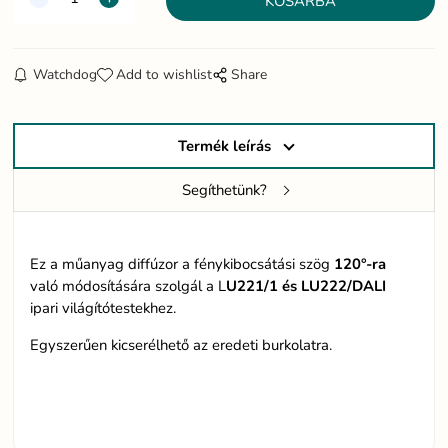
Watchdog
Add to wishlist
Share
Termék leírás
Segíthetünk?
Ez a műanyag diffúzor a fénykibocsátási szög
120°-ra
való módosítására szolgál a L
U221/1 és LU222/DALI
ipari világítótestekhez.
Egyszerűen kicserélhető az eredeti burkolatra.