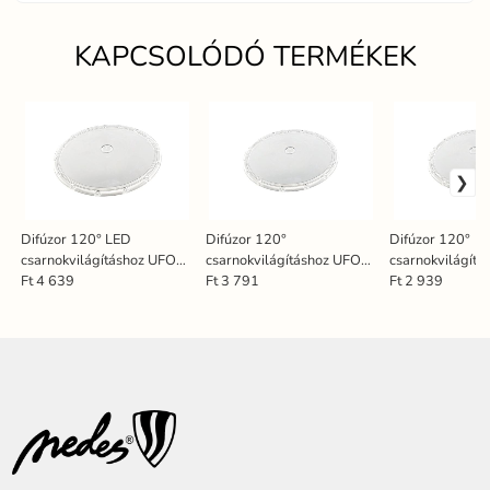
KAPCSOLÓDÓ TERMÉKEK
Difúzor 120° LED
Difúzor 120°
Difúzor 120°
csarnokvilágításhoz UFO
csarnokvilágításhoz UFO
csarnokvilágít
LU223 / 200W -
LU4 / 150W - CU42/120
LU4 / 100W - 
Ft 4 639
Ft 3 791
Ft 2 939
CU23/120