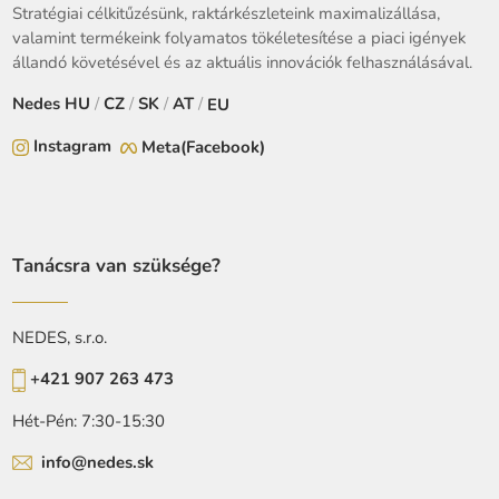
Stratégiai célkitűzésünk, raktárkészleteink maximalizállása,
valamint termékeink folyamatos tökéletesítése a piaci igények
állandó követésével és az aktuális innovációk felhasználásával.
Nedes
HU
/
CZ
/
SK
/
AT
/
EU
Instagram
Meta(Facebook)
Tanácsra van szüksége?
NEDES, s.r.o.
+421 907 263 473
Hét-Pén: 7:30-15:30
info@nedes.sk