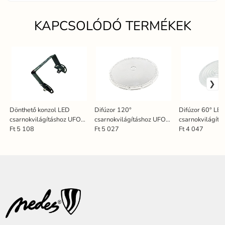
KAPCSOLÓDÓ TERMÉKEK
Dönthető konzol LED
Difúzor 120°
Difúzor 60° LE
csarnokvilágításhoz UFO
csarnokvilágításhoz UFO
csarnokvilágít
LU221 / 100W - HU21
LU3 / 200W - CU33/120
LU3 / 100W - 
Ft 5 108
Ft 5 027
Ft 4 047