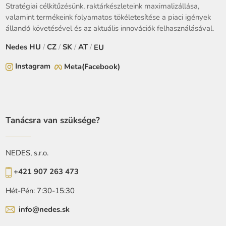
Stratégiai célkitűzésünk, raktárkészleteink maximalizállása,
valamint termékeink folyamatos tökéletesítése a piaci igények
állandó követésével és az aktuális innovációk felhasználásával.
Nedes
HU
/
CZ
/
SK
/
AT
/
EU
Instagram
Meta(Facebook)
Tanácsra van szüksége?
NEDES, s.r.o.
+421 907 263 473
Hét-Pén: 7:30-15:30
info@nedes.sk