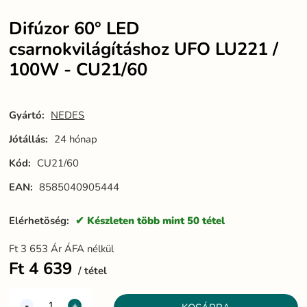
Difúzor 60° LED
csarnokvilágításhoz UFO LU221 /
100W - CU21/60
Gyártó:
NEDES
Jótállás:
24 hónap
Kód:
CU21/60
EAN:
8585040905444
Elérhetöség:
Készleten több mint 50 tétel
Ft
3 653
Ár ÁFA nélkül
Ft
4 639
tétel