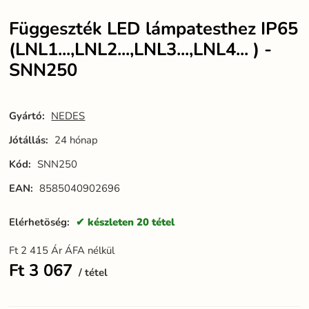
Függeszték LED lámpatesthez IP65
(LNL1...,LNL2...,LNL3...,LNL4... ) -
SNN250
Gyártó:
NEDES
Jótállás:
24 hónap
Kód:
SNN250
EAN:
8585040902696
Elérhetöség:
készleten 20 tétel
Ft
2 415
Ár ÁFA nélkül
Ft
3 067
tétel