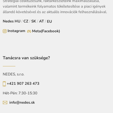
Stratégiai célkitűzésünk, raktárkészleteink maximalizállása,
valamint termékeink folyamatos tökéletesítése a piaci igények
állandó követésével és az aktuális innovációk felhasználásával.
Nedes
HU
/
CZ
/
SK
/
AT
/
EU
Instagram
Meta(Facebook)
Tanácsra van szüksége?
NEDES, s.r.o.
+421 907 263 473
Hét-Pén: 7:30-15:30
info@nedes.sk