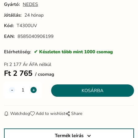
Gyártó:
NEDES
Jótállás:
24 hónap
Kód:
T4300UV
EAN:
8585040906199
Elérhetöség:
Készleten több mint 1000 csomag
Ft
2 177
Ár ÁFA nélkül
Ft
2 765
csomag
Watchdog
Add to wishlist
Share
Termék leírás