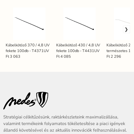
Kábelkötöző 370 / 4,8 UV
Kábelkötöző 430 / 4,8 UV
Kábelkötöző 25
fekete 100db - T4371UV
fekete 100db - T4431UV
természetes 10
T4250UV
Ft 3 063
Ft 4 085
Ft 2 296
Stratégiai célkitűzésünk, raktárkészleteink maximalizállása,
valamint termékeink folyamatos tökéletesítése a piaci igények
állandó követésével és az aktuális innovációk felhasználásával.