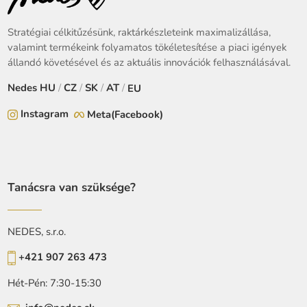
Stratégiai célkitűzésünk, raktárkészleteink maximalizállása,
valamint termékeink folyamatos tökéletesítése a piaci igények
állandó követésével és az aktuális innovációk felhasználásával.
Nedes
HU
/
CZ
/
SK
/
AT
/
EU
Instagram
Meta(Facebook)
Tanácsra van szüksége?
NEDES, s.r.o.
+421 907 263 473
Hét-Pén: 7:30-15:30