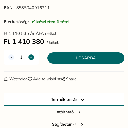
EAN:
8585040916211
Elérhetöség:
készleten 1 tétel
Ft
1 110 535
Ár ÁFA nélkül
Ft
1 410 380
tétel
Watchdog
Add to wishlist
Share
Termék leírás
Letölthető
Segíthetünk?