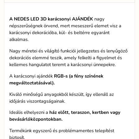
A NEDES LED 3D karácsonyi AJÁNDÉK
nagy
népszerűségnek örvend, mert meseszerű elemet visz a
karácsonyi dekorációba, kül- és beltérre egyaránt
alkalmas.
Nagy méretei és világító funkciói jellegzetes és lenyűgöző
dekorációs elemmé teszik, amely felkelti a figyelmet és
kellemes hangulatot teremt a karácsonyi ünnepekre.
A karácsonyi ajándék
RGB-s (a fény színének
megváltoztatásával).
Kiváló minőségű anyagokból készült, így ellenáll az
időjárás viszontagságainak.
Ideális elhelyezni a
ház előtt, teraszon, kertben vagy
bevásárlóközpontokban.
Termékünk egyszerű és problémamentes telepítést
biztosít.