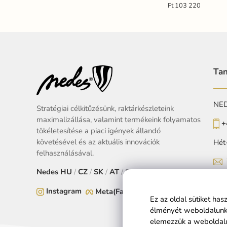
Ft 103 220
Tan
NEDE
Stratégiai célkitűzésünk, raktárkészleteink
maximalizállása, valamint termékeink folyamatos
+
tökéletesítése a piaci igények állandó
követésével és az aktuális innovációk
Hét
felhasználásával.
Nedes
HU
/
CZ
/
SK
/
AT
/
EU
Instagram
Meta(Facebook)
Ez az oldal sütiket ha
élményét weboldalunko
elemezzük a weboldalu