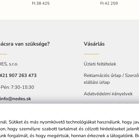
időzítő, USB - DL5303/B
Ft 38 425
Ft 42 259
ácsra van szüksége?
Vásárlás
S, s.r.o.
Üzleti feltételek
421 907 263 473
Reklamációs űrlap / Szerző
elállási ürlap
-Pén: 7:30-15:30
Adatvédelmi irányelvek
info@nedes.sk
Akadalytalanitasi nyilatkoz
sznál. Sütiket és más nyomkövető technológiákat használunk, hogy ja
n, hogy személyre szabott tartalmat és célzott hirdetéseket jelen
nk forgalmát, és hogy megértsük, honnan érkeznek a látogatóink.
B