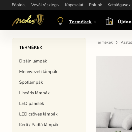
Főoldal
Információ:
Vevői részleg
Kapcsolat
Kapcsolat:
Rólunk
+421 907 263 473
Katalógusok
M
objednavkacz@nedes.sk
Termékek
Újdon
Termékek
Asztal
TERMÉKEK
Dizájn lámpák
Mennyezeti lámpák
Spotlámpák
Lineáris lámpák
LED panelek
LED csöves lámpák
Kerti / Padló lámpák