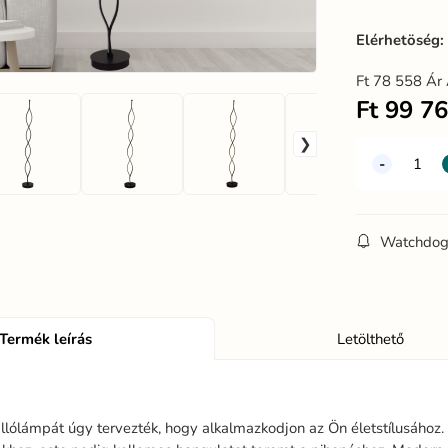
Elérhetöség
Ft
78 558
Ár 
Ft
99 7
Watchdo
Termék leírás
Letölthető
llólámpát úgy tervezték, hogy alkalmazkodjon az Ön életstílusához