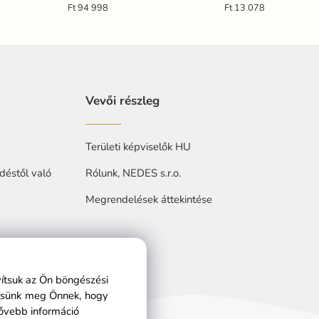
RGBIC+W - DL6402
Ft 94 998
Ft 13 078
Vevői részleg
Területi képviselők HU
déstől való
Rólunk, NEDES s.r.o.
Megrendelések áttekintése
at
vítsuk az Ön böngészési
ítsünk meg Önnek, hogy
ővebb információ