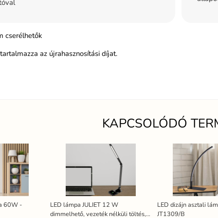
tóval
 cserélhetők
tartalmazza az újrahasznosítási díjat.
KAPCSOLÓDÓ TER
pa 60W -
LED lámpa JULIET 12 W
LED dizájn asztali l
dimmelhető, vezeték nélküli töltés,
JT1309/B