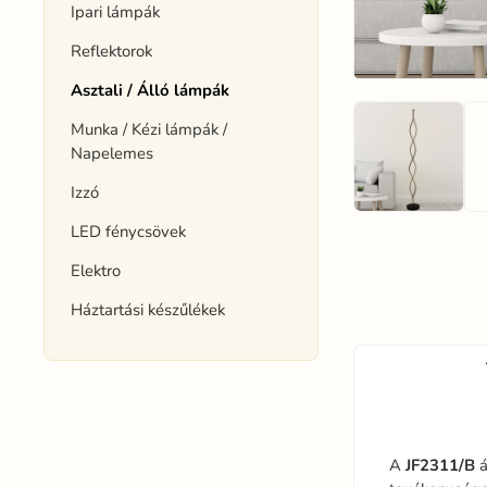
Ipari lámpák
Reflektorok
Asztali / Álló lámpák
Munka / Kézi lámpák /
Napelemes
Izzó
LED fénycsövek
Elektro
Háztartási készűlékek
A
JF2311/B
á