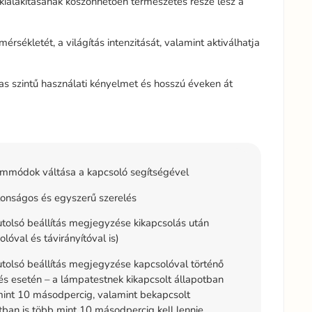
ialakításának köszönhetően természetes része lesz a
sékletét, a világítás intenzitását, valamint aktiválhatja
as szintű használati kényelmet és hosszú éveken át
mmódok váltása a kapcsoló segítségével
onságos és egyszerű szerelés
tolsó beállítás megjegyzése kikapcsolás után
olóval és távirányítóval is)
tolsó beállítás megjegyzése kapcsolóval történő
és esetén – a lámpatestnek kikapcsolt állapotban
int 10 másodpercig, valamint bekapcsolt
tban is több mint 10 másodpercig kell lennie.