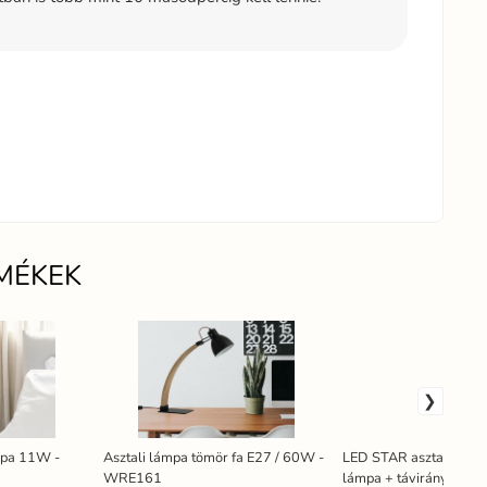
MÉKEK
ámpa 11W -
Asztali lámpa tömör fa E27 / 60W -
LED STAR asztali atmo
WRE161
lámpa + távirányítóval