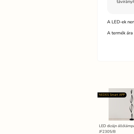
távirányí
A LED-ek nem
A termék ára 
NEDES Smart APP
LED dizájn állólám
JF2305/B