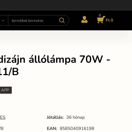
0
Ft 0
dizájn állólámpa 70W -
11/B
t APP
ES
Jótállás:
36 hónap
/B
EAN:
8585040916198