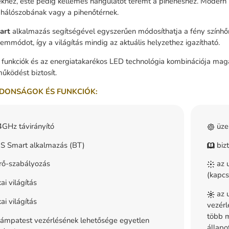
hez, este pedig kellemes hangulatot teremt a pihenéshez. Modern k
 hálószobának vagy a pihenőtérnek.
art
alkalmazás segítségével egyszerűen módosíthatja a fény színhőmér
zemmódot, így a világítás mindig az aktuális helyzethez igazítható.
s funkciók és az energiatakarékos LED technológia kombinációja mag
űködést biztosít.
DONSÁGOK ÉS FUNKCIÓK:
GHz távirányító
üze
 Smart alkalmazás (BT)
bizt
rő-szabályozás
az u
(kapcs
ai világítás
az u
ai világítás
vezérl
több m
ámpatest vezérlésének lehetősége egyetlen
állapo