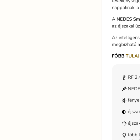
tevékenységek
nappalinak, a
A
NEDES
Sm
az éjszakai ü
Az intelligen
megbízható m
FŐBB
TULAJ
RF 2,4
NEDES
fénye
éjszak
éjszak
több l