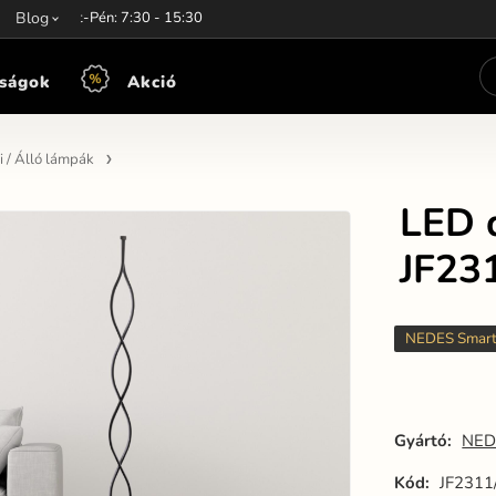
unkaidő:
Blog
Hét-Pén: 7:30 - 15:30
ságok
Akció
i / Álló lámpák
LED 
JF23
NEDES Smar
Gyártó:
NED
Kód:
JF2311