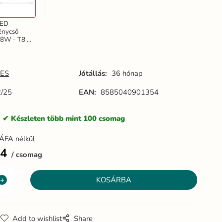
LED
énycső
8W - T8 /
200mm /
500K,
5db -
TLS202
ES
Jótállás:
36 hónap
/25
EAN:
8585040901354
:
Készleten több mint 100 csomag
ÁFA nélkül
04
csomag
g
Add to wishlist
Share