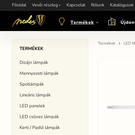
Főoldal
Információ:
Vevői részleg
Kapcsolat
Kapcsolat:
Rólunk
+421 907 263 473
Katalógusok
M
objednavkacz@nedes.sk
Termékek
Újdon
Termékek
LED f
TERMÉKEK
Dizájn lámpák
Mennyezeti lámpák
Spotlámpák
Lineáris lámpák
LED panelek
LED csöves lámpák
Kerti / Padló lámpák