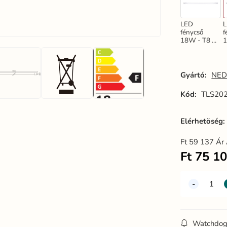
LED
fénycső
f
18W - T8 /
1
1200mm /
1
4100K,
6
25db -
2
TLS222
Gyártó:
NED
Kód:
TLS202
Elérhetöség
Ft
59 137
Ár 
Ft
75 1
Watchdo