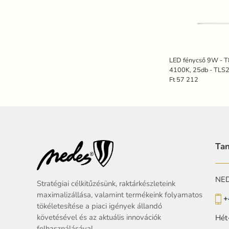
LED fénycső 9W - T
4100K, 25db - TLS
Ft 57 212
Tan
NEDE
Stratégiai célkitűzésünk, raktárkészleteink
maximalizállása, valamint termékeink folyamatos
+
tökéletesítése a piaci igények állandó
követésével és az aktuális innovációk
Hét
felhasználásával.