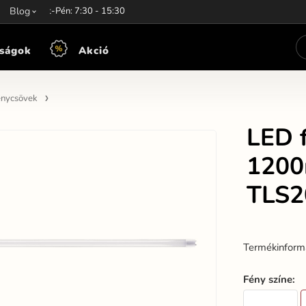
unkaidő:
Blog
Hét-Pén: 7:30 - 15:30
ságok
Akció
énycsövek
LED 
1200
TLS2
Termékinform
Fény színe
: