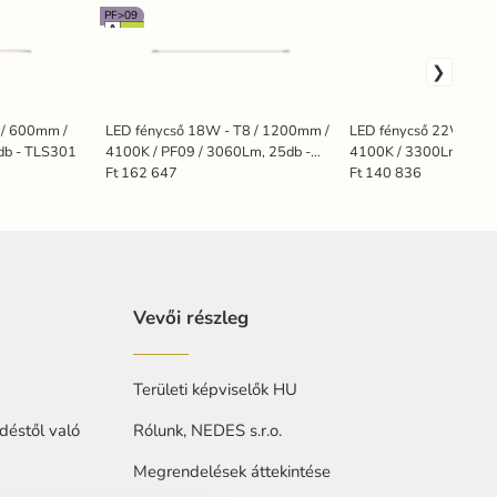
PF>09
 / 600mm /
LED fénycső 18W - T8 / 1200mm /
LED fénycső 22W - T8
db - TLS301
4100K / PF09 / 3060Lm, 25db -
4100K / 3300Lm, 25d
TLS5229
Ft 162 647
Ft 140 836
Vevői részleg
Területi képviselők HU
déstől való
Rólunk, NEDES s.r.o.
Megrendelések áttekintése