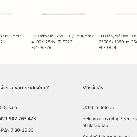
8 / 600mm /
LED fénycső 22W - T8 / 1500mm /
LED fénycső 9W - T8
221
4100K, 25db - TLS223
6500K / 1350Lm, 25
Ft 105 776
Ft 70 844
ácsra van szüksége?
Vásárlás
S, s.r.o.
Üzleti feltételek
421 907 263 473
Reklamációs űrlap / Szerző
elállási ürlap
-Pén: 7:30-15:30
Adatvédelmi irányelvek