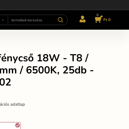
0
Ft 0
fénycső 18W - T8 /
mm / 6500K, 25db -
02
ációs adatlap