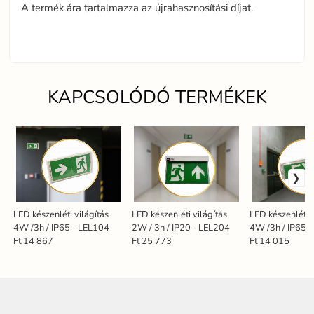
A termék ára tartalmazza az újrahasznosítási díjat.
KAPCSOLÓDÓ TERMÉKEK
LED készenléti világítás
LED készenléti világítás
LED készenléti v
4W /3h / IP65 - LEL104
2W / 3h / IP20 - LEL204
4W /3h / IP65 
Ft 14 867
Ft 25 773
Ft 14 015