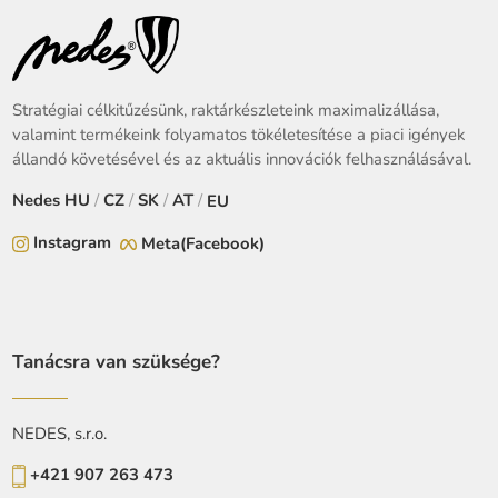
Stratégiai célkitűzésünk, raktárkészleteink maximalizállása,
valamint termékeink folyamatos tökéletesítése a piaci igények
állandó követésével és az aktuális innovációk felhasználásával.
Nedes
HU
/
CZ
/
SK
/
AT
/
EU
Instagram
Meta(Facebook)
Tanácsra van szüksége?
NEDES, s.r.o.
+421 907 263 473