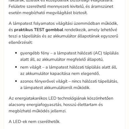
raktárak, üzletek és középületek biztonsági világítására.
Felületre szerelhető mennyezeti kivitelű, és áramszünet
esetén megbízható megvilágítást biztosít.
A lámpatest folyamatos világítási üzemmódban működik,
és
praktikus TEST
gombbal
rendelkezik, amely lehetővé
teszi a tápellátás és az akkumulátor állapotának egyszerű
ellenőrzését:
gyengébb fény – a lámpatest hálózati (AC) táplálás
alatt áll, az akkumulátor megfelelő állapotú,
nem világít – a lámpatest hálózati táplálás alatt áll,
az akkumulátor kapacitása nem elegendő,
azonos fényerővel világít – nincs hálózati tápellátás,
a lámpatest akkumulátorról működik.
Az energiatakarékos LED technológiának köszönhetően
alacsony energiafogyasztás, hosszú élettartam és
megbízható működés jellemzi.
A LED-ek nem cserélhetők.