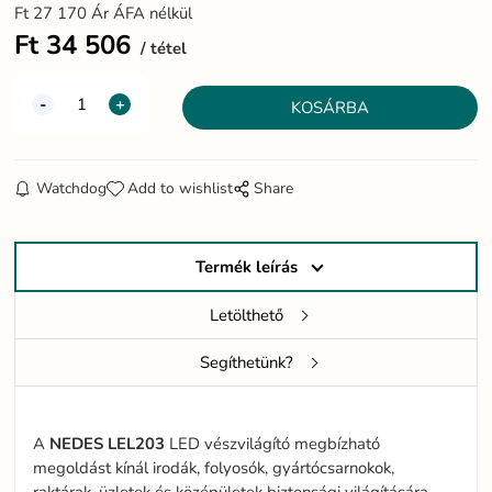
Ft
27 170
Ár ÁFA nélkül
Ft
34 506
tétel
Watchdog
Add to wishlist
Share
Termék leírás
Letölthető
Segíthetünk?
A
NEDES LEL203
LED vészvilágító megbízható
megoldást kínál irodák, folyosók, gyártócsarnokok,