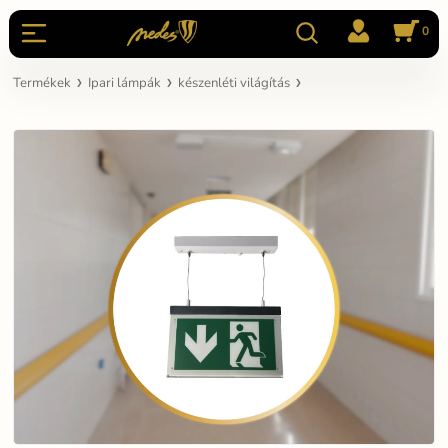
0
Termékek
Ipari lámpák
készenléti világítás