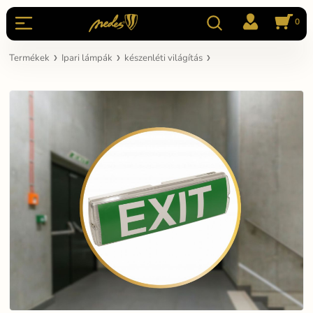
0
Termékek
Ipari lámpák
készenléti világítás