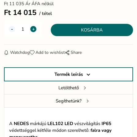
Ft
11 035
Ár ÁFA nélkül
Ft
14 015
tétel
Watchdog
Add to wishlist
Share
Termék leírás
Letölthető
Segíthetünk?
A
NEDES
márkájú
LEL102
LED
vészvilágítás
IP65
védettséggel kétféle módon szerelhető:
falra vagy