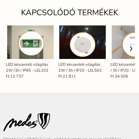
KAPCSOLÓDÓ TERMÉKEK
LED készenléti világítás
LED készenléti világítás
LED készenléti 
2W /3h / IP65 - LEL103
2W / 3h / IP20 - LEL502
/ 3h / IP20 - L
Ft 12 737
Ft 21 811
Ft 34 506