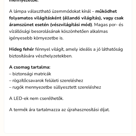
mennyezetbe.
A lámpa választható üzemmódokat kínál –
működhet
folyamatos világításként
(állandó világítás), vagy csak
áramszünet esetén (vészvilágítási mód)
. Magas por- és
vízállósági besorolásának köszönhetően alkalmas
igényesebb környezetbe is.
Hideg fehér
fénnyel világít, amely ideális a jó láthatóság
biztosítására vészhelyzetekben.
A csomag tartalma:
– biztonsági matricák
– rögzítőcsavarok felületi szereléshez
– rugók mennyezetbe süllyesztett szereléshez
A LED-ek nem cserélhetők.
A termék ára tartalmazza az újrahasznosítási díjat.