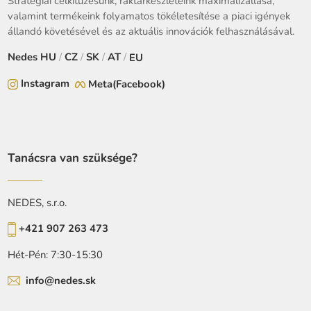
Stratégiai célkitűzésünk, raktárkészleteink maximalizállása,
valamint termékeink folyamatos tökéletesítése a piaci igények
állandó követésével és az aktuális innovációk felhasználásával.
Nedes
HU
/
CZ
/
SK
/
AT
/
EU
Instagram
Meta(Facebook)
Tanácsra van szüksége?
NEDES, s.r.o.
+421 907 263 473
Hét-Pén: 7:30-15:30
info@nedes.sk