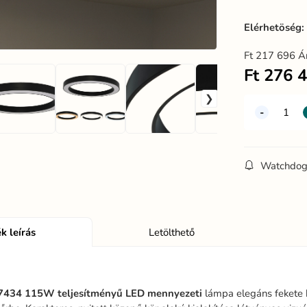
Elérhetöség
Ft
217 696
Á
Ft
276 
Watchdo
k leírás
Letölthető
7434
115W
teljesítményű
LED
mennyezeti
lámpa elegáns fekete k