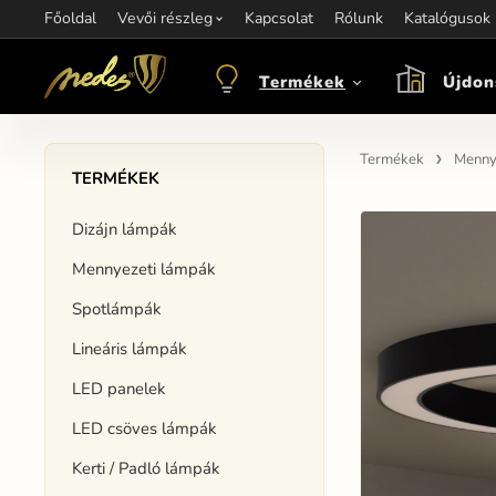
Főoldal
Információ:
Vevői részleg
Kapcsolat
Kapcsolat:
Rólunk
+421 907 263 473
Katalógusok
M
objednavkacz@nedes.sk
Termékek
Újdon
Termékek
Menny
TERMÉKEK
Dizájn lámpák
Mennyezeti lámpák
Spotlámpák
Lineáris lámpák
LED panelek
LED csöves lámpák
Kerti / Padló lámpák