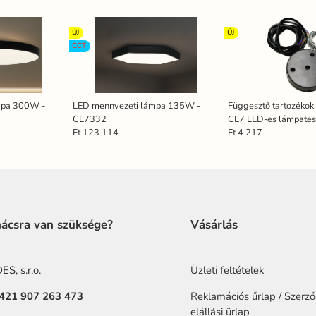
ÚJ
ÚJ
CCT
mpa 300W -
LED mennyezeti lámpa 135W -
Függesztő tartozékok 
CL7332
CL7 LED-es lámpates
SN701
Ft 123 114
Ft 4 217
ácsra van szüksége?
Vásárlás
S, s.r.o.
Üzleti feltételek
421 907 263 473
Reklamációs űrlap / Szerző
elállási ürlap