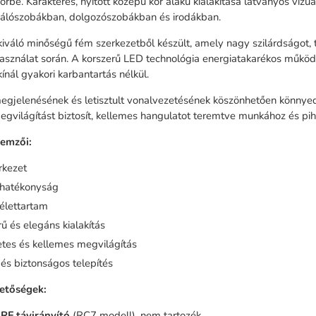
őrbe. Karakteres, nyitott közepű kör alakú kialakítása látványos vizu
hálószobákban, dolgozószobákban és irodákban.
iváló minőségű fém szerkezetből készült, amely nagy szilárdságot, 
sználat során. A korszerű LED technológia energiatakarékos működé
ínál gyakori karbantartás nélkül.
egjelenésének és letisztult vonalvezetésének köszönhetően könnyedé
gvilágítást biztosít, kellemes hangulatot teremtve munkához és pi
lemzői:
rkezet
ahatékonyság
élettartam
ű és elegáns kialakítás
tes és kellemes megvilágítás
és biztonságos telepítés
hetőségek:
RF távirányító
(RC7 modell), nem tartozék