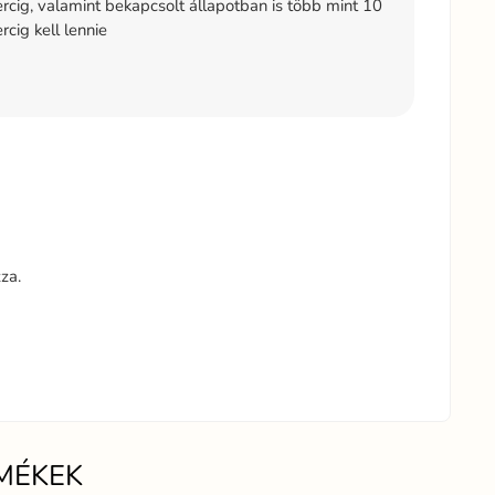
cig, valamint bekapcsolt állapotban is több mint 10
cig kell lennie
za.
MÉKEK