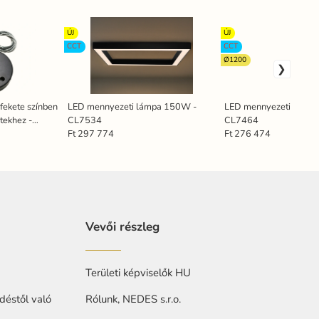
ÚJ
ÚJ
CCT
CCT
Ø1200
fekete színben
LED mennyezeti lámpa 150W -
LED mennyezeti lámp
tekhez -
CL7534
CL7464
Ft 297 774
Ft 276 474
Vevői részleg
Területi képviselők HU
déstől való
Rólunk, NEDES s.r.o.