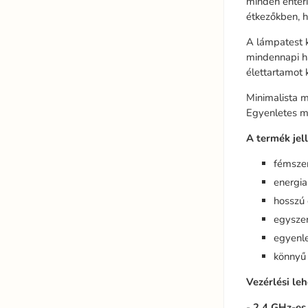
minden enteri
étkezőkben, 
A lámpatest k
mindennapi ha
élettartamot k
Minimalista m
Egyenletes me
A termék jel
fémsze
energi
hosszú 
egyszer
egyenle
könnyű 
Vezérlési le
-
2,4 GHz-es 