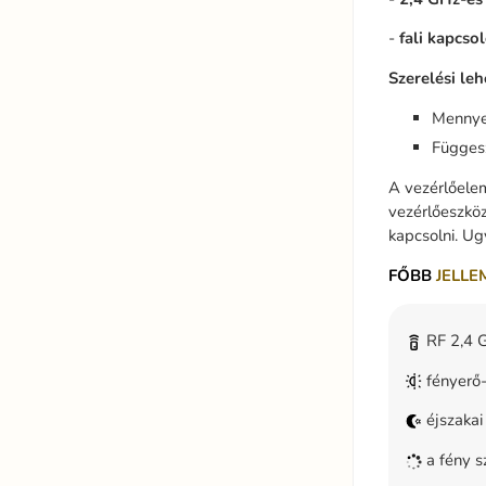
-
fali kapcso
Szerelési le
Mennye
Függesz
A vezérlőelem
vezérlőeszköz
kapcsolni. Ug
FŐBB
JELLE
RF 2,4 G
fényerő
éjszaka
a fény s