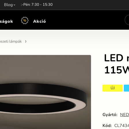
unkaidő:
Blog
Hét-Pén: 7:30 - 15:30
ságok
Akció
ezeti lámpák
LED 
115W
ÚJ
Gyártó:
NED
Kód:
CL743