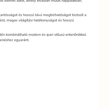
ális elemet alkot, amely kiválóan mutat nappalikban,
tartósságot és hosszú távú megbízhatóságot biztosít a
st, magas világítási hatékonyságot és hosszú
n kombinálható modern és ipari stílusú enteriőrökkel.
henéshez egyaránt.