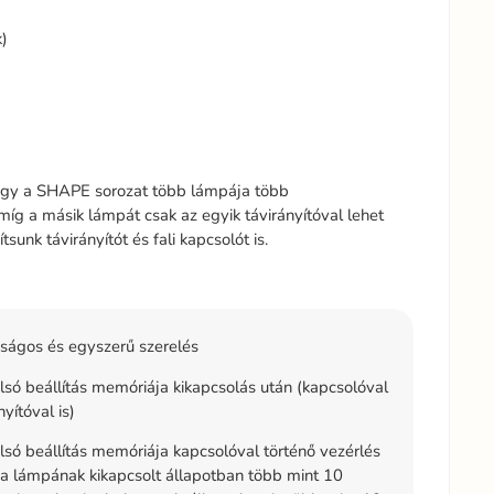
)
hogy a SHAPE sorozat több lámpája több
 míg a másik lámpát csak az egyik távirányítóval lehet
nk távirányítót és fali kapcsolót is.
ságos és egyszerű szerelés
lsó beállítás memóriája kikapcsolás után (kapcsolóval
nyítóval is)
lsó beállítás memóriája kapcsolóval történő vezérlés
 a lámpának kikapcsolt állapotban több mint 10