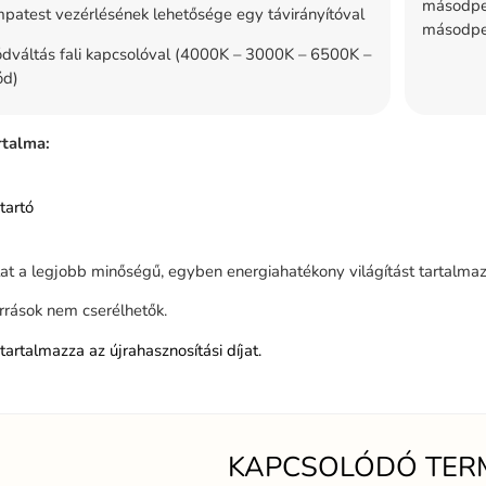
másodper
patest vezérlésének lehetősége egy távirányítóval
másodper
áltás fali kapcsolóval (4000K – 3000K – 6500K –
ód)
rtalma:
tartó
lat a legjobb minőségű, egyben energiahatékony világítást tartalmaz
rrások nem cserélhetők.
tartalmazza az újrahasznosítási díjat.
KAPCSOLÓDÓ TER