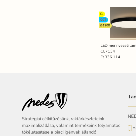
ÚJ
CCT
Ø1200
LED mennyezeti lá
CL7134
Ft 336 114
Tan
NEDE
Stratégiai célkitűzésünk, raktárkészleteink
maximalizállása, valamint termékeink folyamatos
+
tökéletesítése a piaci igények állandó