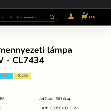
0
Ft 0
mennyezeti lámpa
 - CL7434
CCT
Ø1200
ES
Jótállás:
36 hónap
4
EAN:
8585040920553