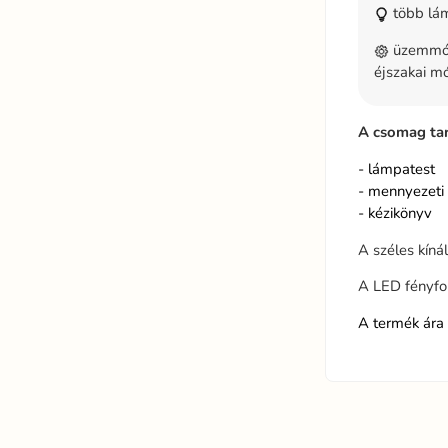
több lám
üzemmódv
éjszakai m
A csomag ta
- lámpatest
- mennyezeti 
- kézikönyv
A széles kíná
A LED fényfo
A termék ára 