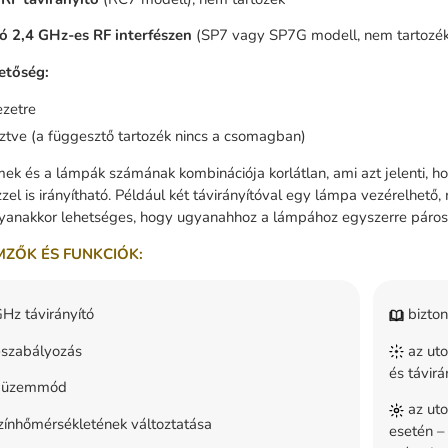
ló 2,4 GHz-es RF interfészen
(SP7 vagy SP7G modell, nem tartozék
hetőség:
zetre
tve (a függesztő tartozék nincs a csomagban)
ek és a lámpák számának kombinációja korlátlan, ami azt jelenti, 
zel is irányítható. Például két távirányítóval egy lámpa vezérelhető,
yanakkor lehetséges, hogy ugyanahhoz a lámpához egyszerre párosítsu
MZŐK ÉS FUNKCIÓK:
Hz távirányító
bizton
-szabályozás
az uto
és távirá
i üzemmód
az uto
zínhőmérsékletének változtatása
esetén –