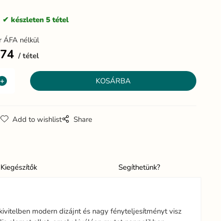
:
készleten 5 tétel
r ÁFA nélkül
474
tétel
g
Add to wishlist
Share
Kiegészítők
Segíthetünk?
ivitelben modern dizájnt és nagy fényteljesítményt visz