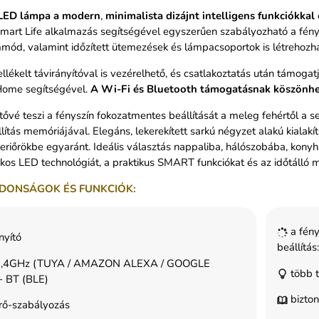
LED lámpa a modern
,
minimalista
dizájnt
intelligens
funkciókkal
art Life alkalmazás segítségével egyszerűen szabályozható a fénye
mód, valamint időzített ütemezések és lámpacsoportok is létrehozha
lékelt távirányítóval is vezérelhető, és csatlakoztatás után támog
ome segítségével.
A Wi-Fi és Bluetooth támogatásnak köszönhe
ővé teszi a fényszín fokozatmentes beállítását a meleg fehértől a s
llítás memóriájával. Elegáns, lekerekített sarkú négyzet alakú kialakí
teriőrökbe egyaránt. Ideális választás nappaliba, hálószobába, konyh
kos LED technológiát, a praktikus SMART funkciókat és az időtálló 
DONSÁGOK ÉS FUNKCIÓK:
a fény
nyító
beállítá
2,4GHz (TUYA / AMAZON ALEXA / GOOGLE
több t
 BT (BLE)
bizton
rő-szabályozás