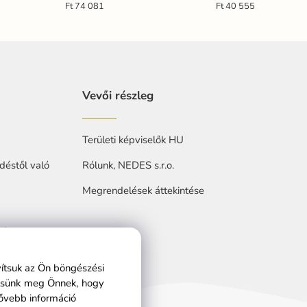
LC902MB/S
24W - LC951U
Ft 74 081
Ft 40 555
Vevői részleg
Területi képviselők HU
déstől való
Rólunk, NEDES s.r.o.
Megrendelések áttekintése
at
vítsuk az Ön böngészési
ítsünk meg Önnek, hogy
ővebb információ