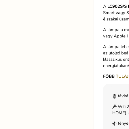
A
LC902S/S 
Smart vagy Sm
éjszakai üzem
A lámpa a mel
vagy Apple H
A lámpa lehet
az utolsó beá
klasszikus en
energiatakaré
FŐBB
TULAJ
távirá
Wifi 
HOME) +
fénye