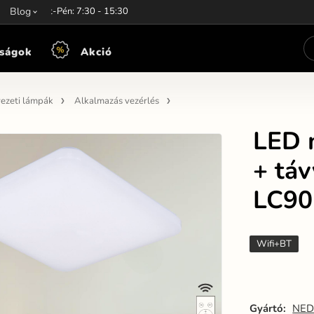
unkaidő:
Blog
Hét-Pén: 7:30 - 15:30
ságok
Akció
ezeti lámpák
Alkalmazás vezérlés
LED 
+ táv
LC90
Wifi+BT
Gyártó:
NED