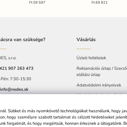
Ft 59 597
Ft 69 821
ácsra van szüksége?
Vásárlás
S, s.r.o.
Üzleti feltételek
421 907 263 473
Reklamációs űrlap / Szerző
elállási ürlap
-Pén: 7:30-15:30
Adatvédelmi irányelvek
info@nedes.sk
Akadalytalanitasi nyilatkoz
sznál. Sütiket és más nyomkövető technológiákat használunk, hogy ja
n, hogy személyre szabott tartalmat és célzott hirdetéseket jelen
nk forgalmát, és hogy megértsük, honnan érkeznek a látogatóink.
B