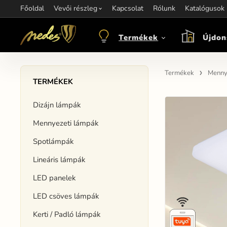
Főoldal
Információ:
Vevői részleg
Kapcsolat
Kapcsolat:
Rólunk
+421 907 263 473
Katalógusok
M
objednavkacz@nedes.sk
Termékek
Újdon
Termékek
Menny
TERMÉKEK
Dizájn lámpák
Mennyezeti lámpák
Spotlámpák
Lineáris lámpák
LED panelek
LED csöves lámpák
Kerti / Padló lámpák