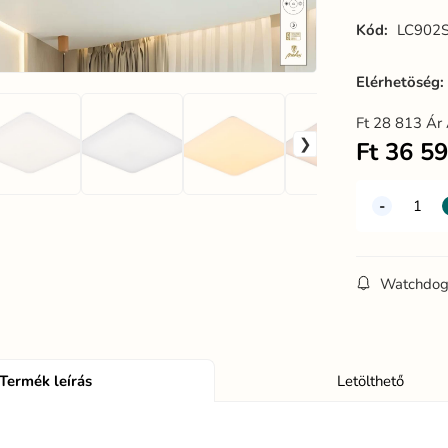
Kód:
LC902S
Elérhetöség
Ft
28 813
Ár 
Ft
36 5
Watchdo
Termék leírás
Letölthető