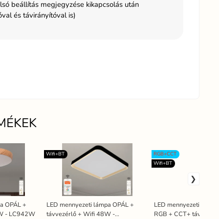
lsó beállítás megjegyzése kikapcsolás után
val és távirányítóval is)
MÉKEK
Wifi+BT
RGB+CCT
Wifi+BT
pa OPÁL +
LED mennyezeti lámpa OPÁL +
LED mennyezeti lámpa
8W - LC942W
távvezérlő + Wifi 48W -
RGB + CCT+ távvezérlő