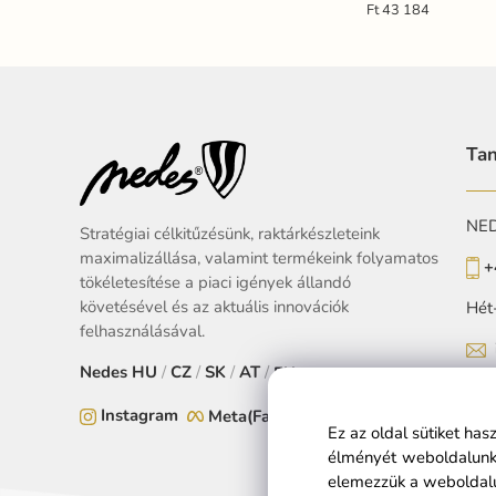
Ft 43 184
Tan
NEDE
Stratégiai célkitűzésünk, raktárkészleteink
maximalizállása, valamint termékeink folyamatos
+
tökéletesítése a piaci igények állandó
követésével és az aktuális innovációk
Hét
felhasználásával.
Nedes
HU
/
CZ
/
SK
/
AT
/
EU
Instagram
Meta(Facebook)
Ez az oldal sütiket ha
élményét weboldalunko
elemezzük a weboldalu