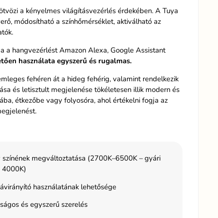
ötvözi a kényelmes világításvezérlés érdekében. A Tuya
rő, módosítható a színhőmérséklet, aktiválható az
tók.
atja a hangvezérlést Amazon Alexa, Google Assistant
tően használata egyszerű és rugalmas.
emleges fehéren át a hideg fehérig, valamint rendelkezik
tása és letisztult megjelenése tökéletesen illik modern és
ába, étkezőbe vagy folyosóra, ahol értékelni fogja az
megjelenést.
 színének megváltoztatása (2700K–6500K – gyári
s: 4000K)
ávirányító használatának lehetősége
ságos és egyszerű szerelés