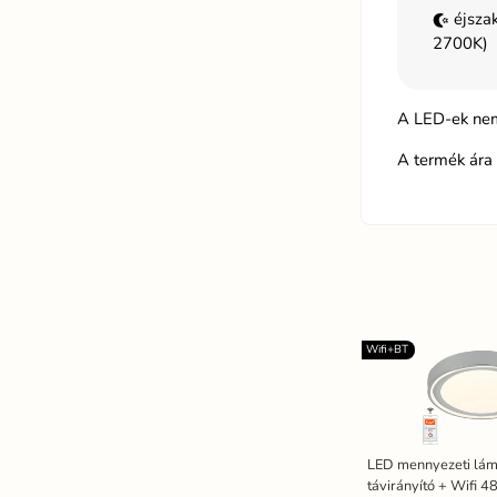
éjszak
2700K)
A LED-ek nem
A termék ára 
Wifi+BT
LED mennyezeti lá
távirányító + Wifi