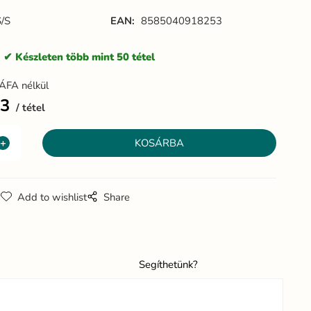
/S
EAN:
8585040918253
:
Készleten több mint 50 tétel
ÁFA nélkül
93
tétel
g
Add to wishlist
Share
Segíthetünk?