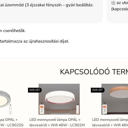
az uto
ai üzemmód (3 éjszakai fényszín – gyári beállítás:
(kapcsoló
 cserélhetők.
tartalmazza az újrahasznosítási díjat.
KAPCSOLÓDÓ TER
Wifi+BT
Wifi+BT
mpa OPAL +
LED mennyezeti lámpa OPÁL +
LED mennyezeti lám
 48W - LC902SS
távvezérlő + Wifi 48W - LC902M
távvezérlő + Wifi 4