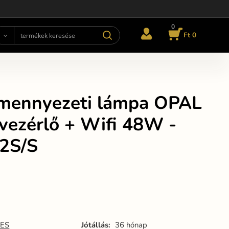
0
Ft 0
mennyezeti lámpa OPAL
vezérlő + Wifi 48W -
2S/S
ES
Jótállás:
36 hónap