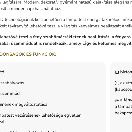
lágítására. Modern, dekoratív gyémánt hatású kialakítása elegáns 
ztosít a mindennapi használathoz.
ED technológiának köszönhetően a lámpatest energiatakarékos működ
kelt távirányító lehetővé teszi a világítás kényelmes beállítását anélkü
lehetővé teszi a fény színhőmérsékletének beállítását, a fényer
szakai üzemmóddal is rendelkezik, amely lágy és kellemes megvilág
DONSÁGOK ÉS FUNKCIÓK:
ító
bizton
-szabályozás
az uto
(kapcsoló
i üzemmód
a fény
zínének megváltoztatása
a lámpat
bekapcso
patest vezérlésének lehetősége egyetlen
val