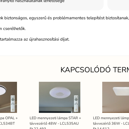
irányító használatának lehetősége
k biztonságos, egyszerű és problémamentes telepítést biztosítanak, 
 cserélhetők.
tartalmazza az újrahasznosítási díjat.
KAPCSOLÓDÓ TER
mpa OPAL +
LED mennyezeti lámpa STAR +
LED mennyezeti lám
LCL534BT
távvezérlő 48W - LCL535AU
távvezérlő 36W - L