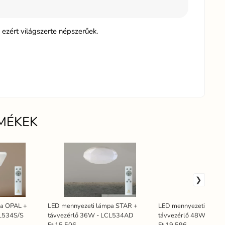
ezért világszerte népszerűek.
MÉKEK
pa OPAL +
LED mennyezeti lámpa STAR +
LED mennyezeti lámpa
CL534S/S
távvezérlő 36W - LCL534AD
távvezérlő 48W - LC