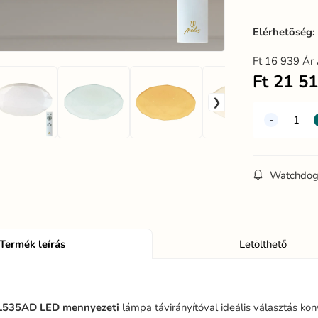
Elérhetöség
Ft
16 939
Ár 
Ft
21 5
Watchdo
Termék leírás
Letölthető
L535AD
LED
mennyezeti
lámpa távirányítóval ideális választás kon