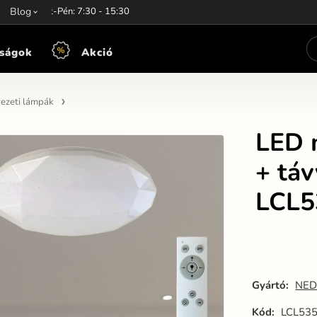
unkaidő:
Blog
Hét-Pén: 7:30 - 15:30
ságok
Akció
ezeti lámpák
LED 
+ tá
LCL
Gyártó:
NED
Kód:
LCL53