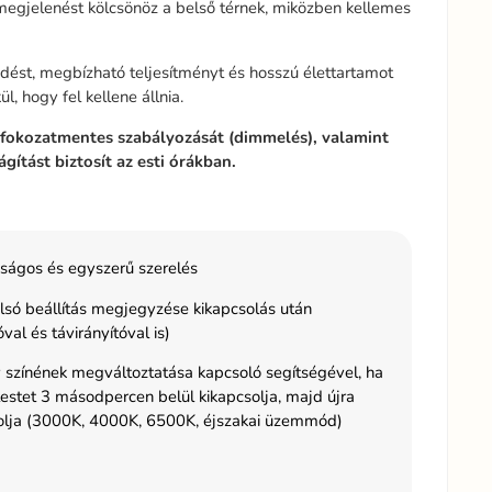
megjelenést kölcsönöz a belső térnek, miközben kellemes
ést, megbízható teljesítményt és hosszú élettartamot
l, hogy fel kellene állnia.
ő fokozatmentes szabályozását (dimmelés), valamint
ítást biztosít az esti órákban.
ságos és egyszerű szerelés
lsó beállítás megjegyzése kikapcsolás után
val és távirányítóval is)
 színének megváltoztatása kapcsoló segítségével, ha
estet 3 másodpercen belül kikapcsolja, majd újra
lja (3000K, 4000K, 6500K, éjszakai üzemmód)