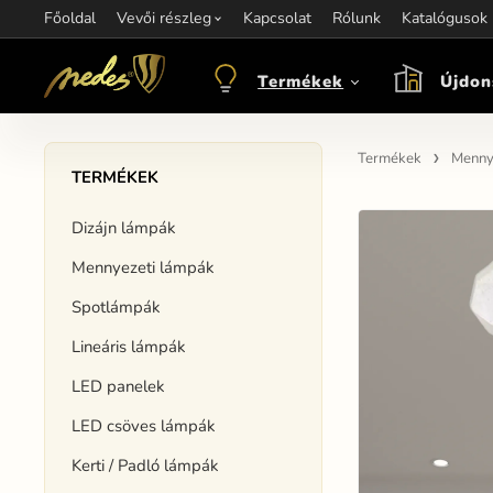
Főoldal
Információ:
Vevői részleg
Kapcsolat
Kapcsolat:
Rólunk
+421 907 263 473
Katalógusok
M
objednavkacz@nedes.sk
Termékek
Újdon
Termékek
Menny
TERMÉKEK
Dizájn lámpák
Mennyezeti lámpák
Spotlámpák
Lineáris lámpák
LED panelek
LED csöves lámpák
Kerti / Padló lámpák