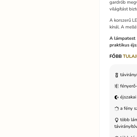
gardrób megvi
világítást bi
A korszerű L
kínál. A mellé
A lámpatest 
praktikus éj
FŐBB
TULAJ
távirány
fényerő
éjszaka
a fény s
több lám
távirányító