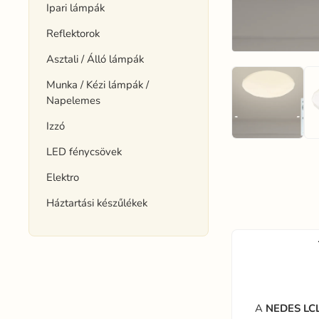
Ipari lámpák
Reflektorok
Asztali / Álló lámpák
Munka / Kézi lámpák /
Napelemes
Izzó
LED fénycsövek
Elektro
Háztartási készűlékek
A
NEDES
LC