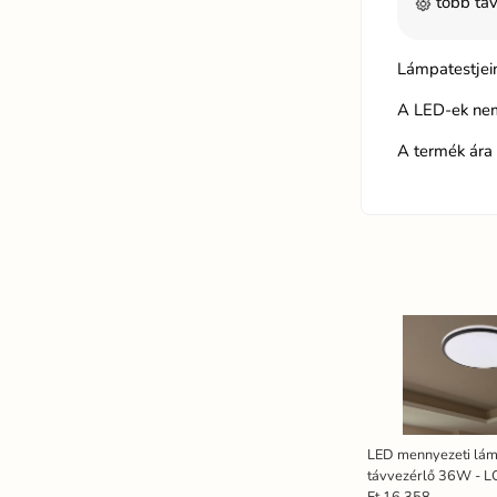
több táv
Lámpatestjein
A LED-ek nem
A termék ára 
LED mennyezeti lá
távvezérlő 36W - 