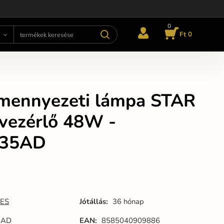
0
Ft 0
mennyezeti lámpa STAR
vvezérlő 48W -
535AD
ES
Jótállás:
36 hónap
5AD
EAN:
8585040909886