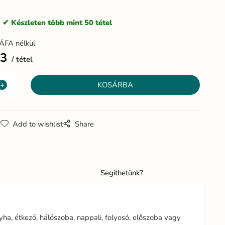
:
Készleten több mint 50 tétel
ÁFA nélkül
13
tétel
g
Add to wishlist
Share
Segíthetünk?
yha, étkező, hálószoba, nappali, folyosó, előszoba vagy