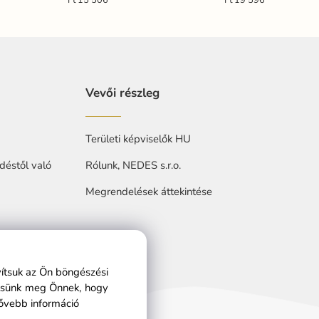
Ft 15 506
Ft 19 596
Vevői részleg
Területi képviselők HU
déstől való
Rólunk, NEDES s.r.o.
Megrendelések áttekintése
at
vítsuk az Ön böngészési
ítsünk meg Önnek, hogy
ővebb információ