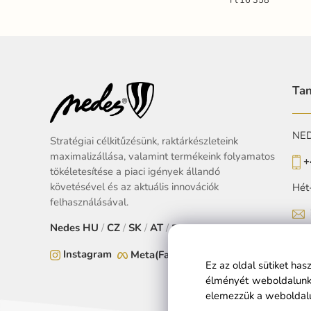
Ft 16 358
Tan
NEDE
Stratégiai célkitűzésünk, raktárkészleteink
maximalizállása, valamint termékeink folyamatos
+
tökéletesítése a piaci igények állandó
követésével és az aktuális innovációk
Hét
felhasználásával.
Nedes
HU
/
CZ
/
SK
/
AT
/
EU
Instagram
Meta(Facebook)
Ez az oldal sütiket ha
élményét weboldalunko
elemezzük a weboldalu