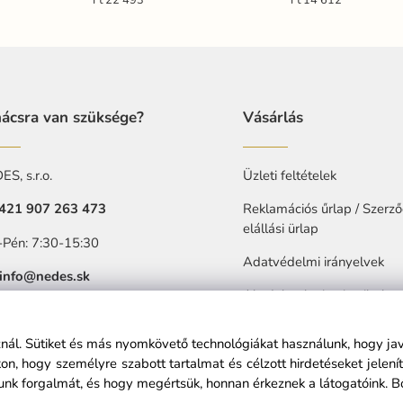
Ft 22 493
Ft 14 612
ácsra van szüksége?
Vásárlás
S, s.r.o.
Üzleti feltételek
421 907 263 473
Reklamációs űrlap / Szerző
elállási ürlap
-Pén: 7:30-15:30
Adatvédelmi irányelvek
info@nedes.sk
Akadalytalanitasi nyilatkoz
sznál. Sütiket és más nyomkövető technológiákat használunk, hogy ja
n, hogy személyre szabott tartalmat és célzott hirdetéseket jelen
nk forgalmát, és hogy megértsük, honnan érkeznek a látogatóink.
B