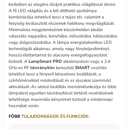
kivitelben az elegáns dizájnt praktikus világítással ötvözi.
A fő LED világítás és a két állítható spotlámpa
kombinációja lehetővé teszi a teljes tér, valamint a
helyiség kiválasztott részeinek hatékony megvilágítását.
Minimalista megjelenésének köszönhetően ideális
választás nappaliba, konyhába, előszobába, hálószobába
vagy dolgozószobába. A lámpa energiatakarékos LED
technológiát alkalmaz, amely nagy fényteljesítményt,
hosszú élettartamot és alacsony energiafogyasztást
biztosít. A
LampSmart
PRO
alkalmazáson vagy a 2,4
GHz-es RF
távirányítón
keresztüli
SMART
vezérlés
lehetővé teszi a fényerő kényelmes beállítását, a
színhőmérséklet módosítását és az éjszakai üzemmód
aktiválását. Az utolsó beállítás memóriafunkciója és több
lámpatest egyetlen távirányítóval történő vezérlésének
lehetősége maximális kényelmet biztosít a mindennapi
használat során.
FŐBB
TULAJDONSÁGOK ÉS FUNKCIÓK: