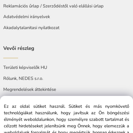
Reklamációs űrlap / Szerződéstől való elállási ürlap
Adatvédelmi irányelvek
Akadalytalanitasi nyilatkozat
Vevői részleg
Területi képviselők HU
Rólunk, NEDES s.r.o.
Megrendelések áttekintése
Ez az oldal sütiket használ. Sütiket és más nyomkövető
technológiákat használunk, hogy javítsuk az Ön böngészési
élményét weboldalunkon, hogy személyre szabott tartalmat és
célzott hirdetéseket jelenítsünk meg Önnek, hogy elemezzük a
© Copyright © 2025 nedes.hu, All rights reserved
weboldalunk forgalmát, és hogy megértsük, honnan érkeznek a