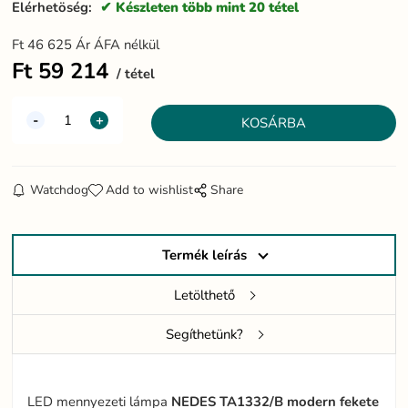
Elérhetöség:
Készleten több mint 20 tétel
Ft
46 625
Ár ÁFA nélkül
Ft
59 214
tétel
Watchdog
Add to wishlist
Share
Termék leírás
Letölthető
Segíthetünk?
LED mennyezeti lámpa
NEDES TA1332/B modern fekete