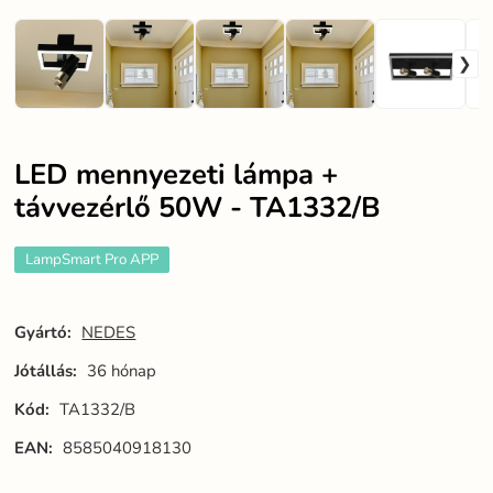
LED mennyezeti lámpa +
távvezérlő 50W - TA1332/B
LampSmart Pro APP
Gyártó:
NEDES
Jótállás:
36 hónap
Kód:
TA1332/B
EAN:
8585040918130