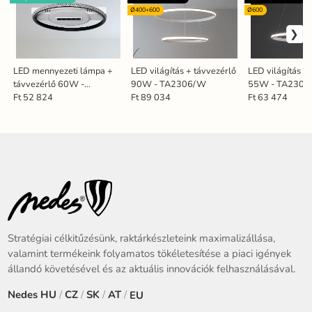
Ø400+600
Ø600
LED mennyezeti lámpa +
LED világítás + távvezérlő
LED világítás +
távvezérlő 60W -
90W - TA2306/W
55W - TA230
TA1330/WB
Ft 52 824
Ft 89 034
Ft 63 474
Stratégiai célkitűzésünk, raktárkészleteink maximalizállása,
valamint termékeink folyamatos tökéletesítése a piaci igények
állandó követésével és az aktuális innovációk felhasználásával.
Nedes
HU
/
CZ
/
SK
/
AT
/
EU