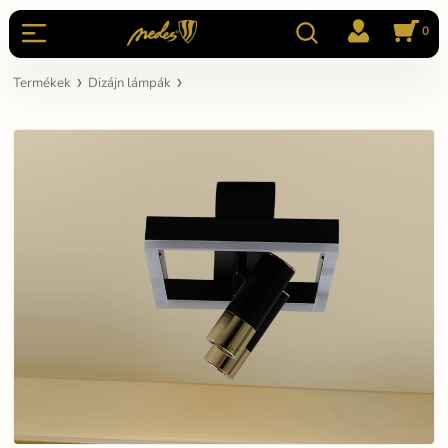
0
Termékek
Dizájn lámpák