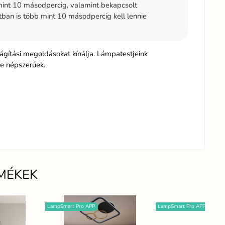
int 10 másodpercig, valamint bekapcsolt
tban is több mint 10 másodpercig kell lennie
gítási megoldásokat kínálja. Lámpatestjeink
te népszerűek.
MÉKEK
LampSmart Pro APP
LampSmart Pro APP