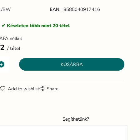
1/BW
EAN:
8585040917416
:
Készleten több mint 20 tétel
ÁFA nélkül
32
tétel
g
Add to wishlist
Share
Segíthetünk?