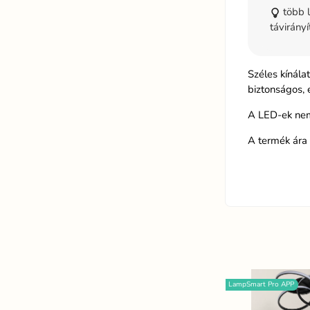
több l
távirányí
Széles kínál
biztonságos, 
A LED-ek nem
A termék ára 
LampSmart Pro APP