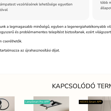
több m
ámpatest vezérlésének lehetősége egyetlen
állapo
tóval
atunk a legmagasabb minőségű, egyben a legenergiahatékonyabb vilá
egyszerű és problémamentes telepítést biztosítanak, ezért világszer
 cserélhetők.
tartalmazza az újrahasznosítási díjat.
KAPCSOLÓDÓ TER
LampSmart Pro APP
NEDES Smart APP