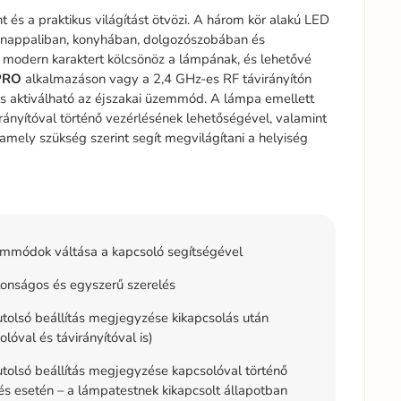
és a praktikus világítást ötvözi. A három kör alakú LED
ely nappaliban, konyhában, dolgozószobában és
s modern karaktert kölcsönöz a lámpának, és lehetővé
PRO
alkalmazáson vagy a 2,4 GHz-es RF távirányítón
s aktiválható az éjszakai üzemmód. A lámpa emellett
rányítóval történő vezérlésének lehetőségével, valamint
, amely szükség szerint segít megvilágítani a helyiség
mmódok váltása a kapcsoló segítségével
onságos és egyszerű szerelés
tolsó beállítás megjegyzése kikapcsolás után
olóval és távirányítóval is)
tolsó beállítás megjegyzése kapcsolóval történő
és esetén – a lámpatestnek kikapcsolt állapotban