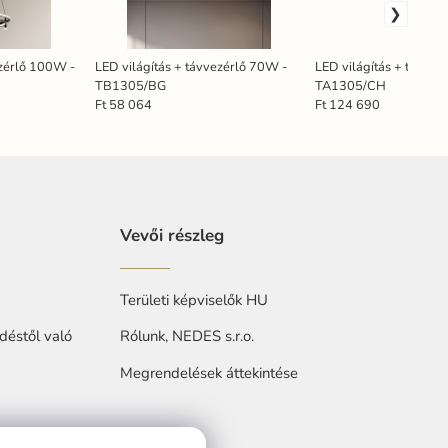
ezérlő 100W -
LED világítás + távvezérlő 70W -
LED világítás + távvez
TB1305/BG
TA1305/CH
Ft 58 064
Ft 124 690
Vevői részleg
Területi képviselők HU
déstől való
Rólunk, NEDES s.r.o.
Megrendelések áttekintése
at