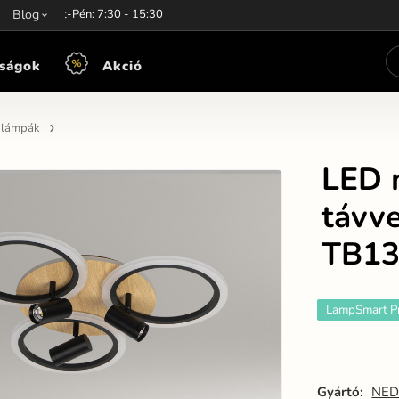
unkaidő:
Blog
Hét-Pén: 7:30 - 15:30
ságok
Akció
n lámpák
LED 
távv
TB1
LampSmart P
Gyártó:
NED