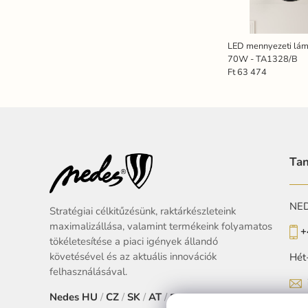
LED mennyezeti lám
70W - TA1328/B
Ft 63 474
Tan
NEDE
Stratégiai célkitűzésünk, raktárkészleteink
maximalizállása, valamint termékeink folyamatos
+
tökéletesítése a piaci igények állandó
követésével és az aktuális innovációk
Hét
felhasználásával.
Nedes
HU
/
CZ
/
SK
/
AT
/
EU