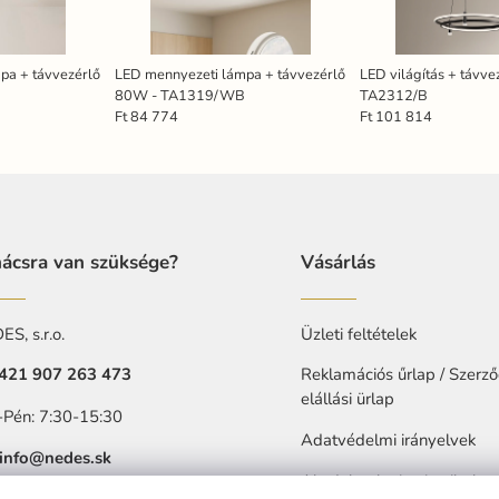
pa + távvezérlő
LED mennyezeti lámpa + távvezérlő
LED világítás + távv
80W - TA1319/WB
TA2312/B
Ft 84 774
Ft 101 814
ácsra van szüksége?
Vásárlás
S, s.r.o.
Üzleti feltételek
421 907 263 473
Reklamációs űrlap / Szerző
elállási ürlap
-Pén: 7:30-15:30
Adatvédelmi irányelvek
info@nedes.sk
Akadalytalanitasi nyilatkoz