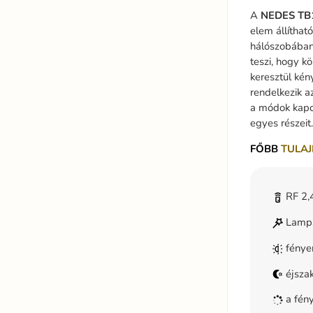
A
NEDES
TB
elem állíthat
hálószobában 
teszi, hogy k
keresztül kén
rendelkezik a
a módok kapcs
egyes részeit.
FŐBB
TULAJ
RF 2,4
LampS
fénye
éjsza
a fény