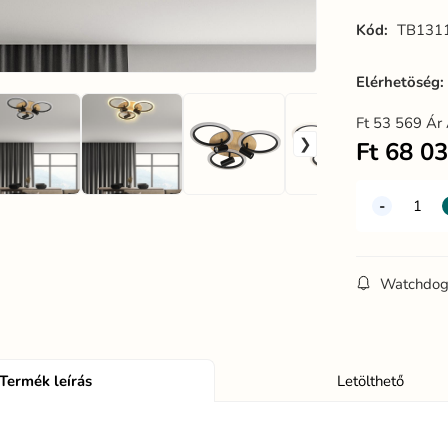
Kód:
TB131
Elérhetöség
Ft
53 569
Ár 
Ft
68 0
Watchdo
Termék leírás
Letölthető