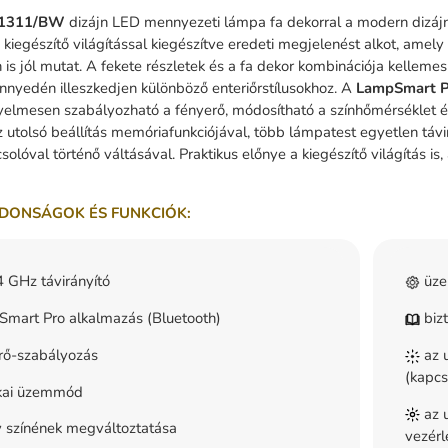
1311/BW
dizájn LED mennyezeti lámpa fa dekorral a modern dizájnt 
ó kiegészítő világítással kiegészítve eredeti megjelenést alkot, am
is jól mutat. A fekete részletek és a fa dekor kombinációja kelleme
önnyedén illeszkedjen különböző enteriőrstílusokhoz. A
LampSmart
yelmesen szabályozható a fényerő, módosítható a színhőmérséklet é
z utolsó beállítás memóriafunkciójával, több lámpatest egyetlen távi
olóval történő váltásával. Praktikus előnye a kiegészítő világítás is
DONSÁGOK ÉS FUNKCIÓK:
 GHz távirányító
üze
mart Pro alkalmazás (Bluetooth)
bizt
rő-szabályozás
az u
(kapcs
kai üzemmód
az u
 színének megváltoztatása
vezérl