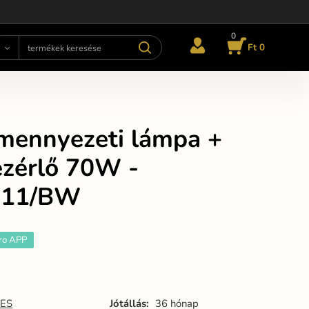
0
Ft 0
mennyezeti lámpa +
ezérlő 70W -
311/BW
ro APP
ES
Jótállás:
36 hónap