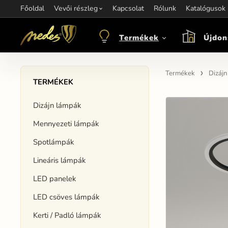
Főoldal
Információ:
Vevői részleg
Kapcsolat
Kapcsolat:
Rólunk
+421 907 263 473
Katalógusok
M
objednavkacz@nedes.sk
Termékek
Újdon
Termékek
Dizáj
TERMÉKEK
Dizájn lámpák
Mennyezeti lámpák
Spotlámpák
Lineáris lámpák
LED panelek
LED csöves lámpák
Kerti / Padló lámpák