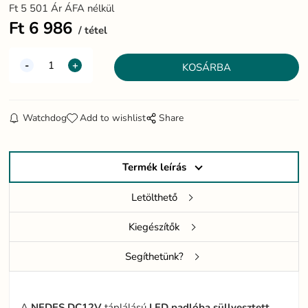
Ft
5 501
Ár ÁFA nélkül
Ft
6 986
tétel
Watchdog
Add to wishlist
Share
Termék leírás
Letölthető
Kiegészítők
Segíthetünk?
A
NEDES
DC12V
táplálású
LED
padlóba
süllyesztett