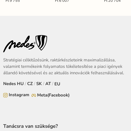
LFL123
Ft 9 755
Ft 6 007
Ft 20 704
Stratégiai célkitűzésünk, raktárkészleteink maximalizállása,
valamint termékeink folyamatos tökéletesítése a piaci igények
állandó követésével és az aktuális innovációk felhasználásával.
Nedes
HU
/
CZ
/
SK
/
AT
/
EU
Instagram
Meta(Facebook)
Tanácsra van szüksége?