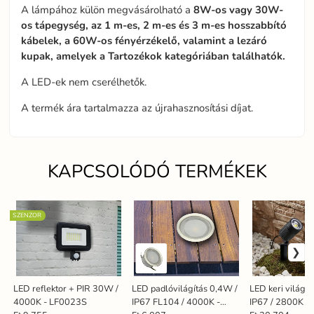
A lámpához külön megvásárolható a
8W-os vagy 30W-
os tápegység, az 1 m-es, 2 m-es és 3 m-es hosszabbító
kábelek, a 60W-os fényérzékelő, valamint a lezáró
kupak, amelyek a Tartozékok kategóriában találhatók.
A LED-ek nem cserélhetők.
A termék ára tartalmazza az újrahasznosítási díjat.
KAPCSOLÓDÓ TERMÉKEK
SZENZOR
LED reflektor + PIR 30W /
LED padlóvilágítás 0,4W /
LED keri világí
4000K - LF0023S
IP67 FL104 / 4000K -
IP67 / 2800K -