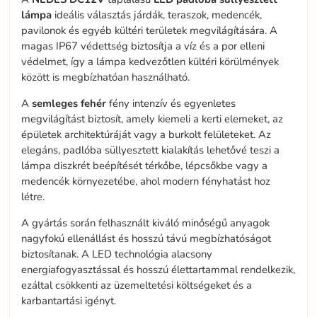
lámpa
ideális választás járdák, teraszok, medencék,
pavilonok és egyéb kültéri területek megvilágítására. A
magas IP67 védettség biztosítja a víz és a por elleni
védelmet, így a lámpa kedvezőtlen kültéri körülmények
között is megbízhatóan használható.
A
semleges
fehér
fény intenzív és egyenletes
megvilágítást biztosít, amely kiemeli a kerti elemeket, az
épületek architektúráját vagy a burkolt felületeket. Az
elegáns, padlóba süllyesztett kialakítás lehetővé teszi a
lámpa diszkrét beépítését térkőbe, lépcsőkbe vagy a
medencék környezetébe, ahol modern fényhatást hoz
létre.
A gyártás során felhasznált kiváló minőségű anyagok
nagyfokú ellenállást és hosszú távú megbízhatóságot
biztosítanak. A LED technológia alacsony
energiafogyasztással és hosszú élettartammal rendelkezik,
ezáltal csökkenti az üzemeltetési költségeket és a
karbantartási igényt.