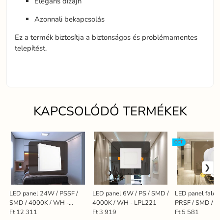
Elegáns dizájn
Azonnali bekapcsolás
Ez a termék biztosítja a biztonságos és problémamentes
telepítést.
KAPCSOLÓDÓ TERMÉKEK
CCT
LED panel 24W / PSSF /
LED panel 6W / PS / SMD /
LED panel falon
SMD / 4000K / WH -
4000K / WH - LPL221
PRSF / SMD / 3
LPL425
4000K - 6000K
Ft 12 311
Ft 3 919
Ft 5 581