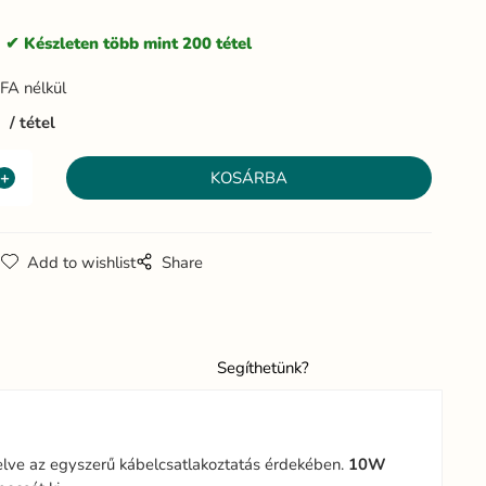
:
Készleten több mint 200 tétel
FA nélkül
3
tétel
g
Add to wishlist
Share
Segíthetünk?
relve az egyszerű kábelcsatlakoztatás érdekében.
10W