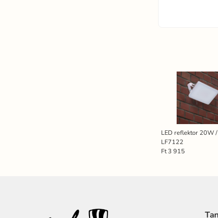
LED reflektor 20W 
LF7122
Ft 3 915
Tan