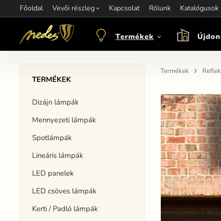
Főoldal
Információ:
Vevői részleg
Kapcsolat
Kapcsolat:
Rólunk
+421 907 263 473
Katalógusok
M
objednavkacz@nedes.sk
Termékek
Újdon
Termékek
Reflek
TERMÉKEK
Dizájn lámpák
Mennyezeti lámpák
Spotlámpák
Lineáris lámpák
LED panelek
LED csöves lámpák
Kerti / Padló lámpák