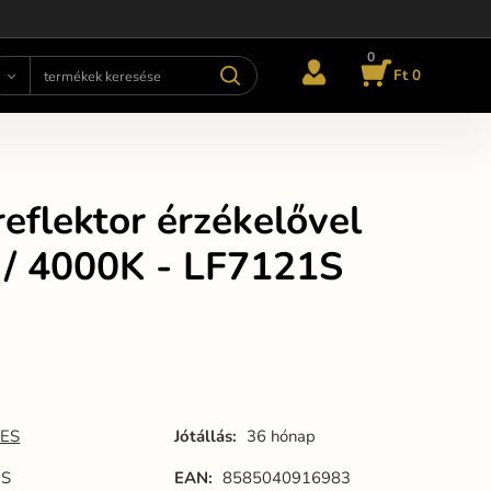
0
Ft 0
eflektor érzékelővel
/ 4000K - LF7121S
ES
Jótállás:
36 hónap
1S
EAN:
8585040916983