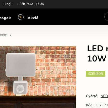
unkaidő:
Blog
Hét-Pén: 7:30 - 15:30
ságok
Akció
torok
LED r
10W 
SZENZOR
Gyártó:
NED
Kód:
LF712