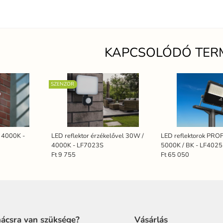
KAPCSOLÓDÓ TER
SZENZOR
/ 4000K -
LED reflektor érzékelővel 30W /
LED reflektorok PROF
4000K - LF7023S
5000K / BK - LF402
Ft 9 755
Ft 65 050
ácsra van szüksége?
Vásárlás