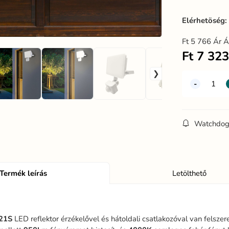
Elérhetöség
Ft
5 766
Ár Á
Ft
7 32
Watchdo
Termék leírás
Letölthető
21S
LED reflektor érzékelővel és hátoldali csatlakozóval van felsze