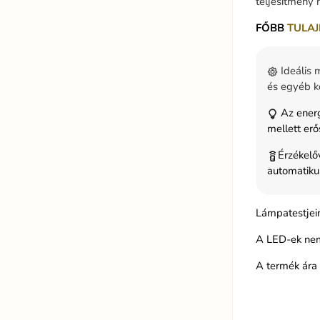
teljesítmény 
FŐBB
TULAJ
Ideális m
és egyéb kö
Az ener
mellett erő
Érzékelő
automatikus
Lámpatestjei
A LED-ek nem
A termék ára 