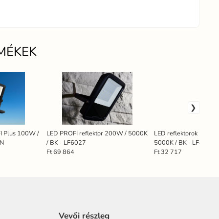
MÉKEK
I Plus 100W /
LED PROFI reflektor 200W / 5000K
LED reflektorok PROFI
5N
/ BK - LF6027
5000K / BK - LF4024N
Ft 69 864
Ft 32 717
Vevői részleg