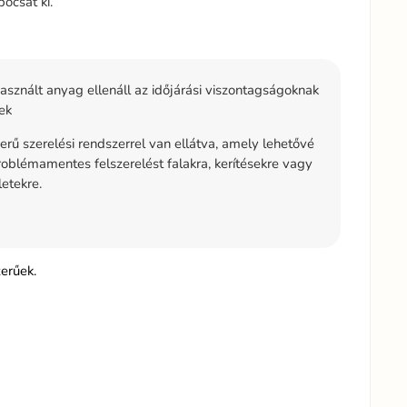
ocsát ki.
asznált anyag ellenáll az időjárási viszontagságoknak
ek
rű szerelési rendszerrel van ellátva, amely lehetővé
problémamentes felszerelést falakra, kerítésekre vagy
etekre.
erűek.