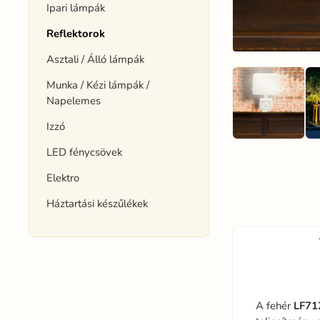
Ipari lámpák
Reflektorok
Asztali / Álló lámpák
Munka / Kézi lámpák /
Napelemes
Izzó
LED fénycsövek
Elektro
Háztartási készűlékek
A fehér
LF71