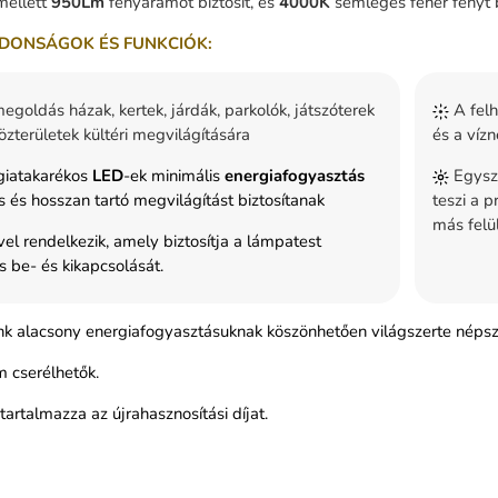
mellett
950Lm
fényáramot biztosít, és
4000K
semleges fehér fényt b
DONSÁGOK ÉS FUNKCIÓK:
egoldás házak, kertek, járdák, parkolók, játszóterek
A felh
zterületek kültéri megvilágítására
és a vízn
giatakarékos
LED
-ek minimális
energiafogyasztás
Egysze
s és hosszan tartó megvilágítást biztosítanak
teszi a 
más felül
vel rendelkezik, amely biztosítja a lámpatest
 be- és kikapcsolását.
nk alacsony energiafogyasztásuknak köszönhetően világszerte népsz
 cserélhetők.
tartalmazza az újrahasznosítási díjat.