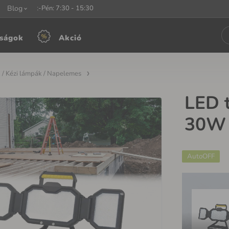
unkaidő:
Blog
Hét-Pén: 7:30 - 15:30
ságok
Akció
 / Kézi lámpák / Napelemes
LED 
30W
AutoOFF