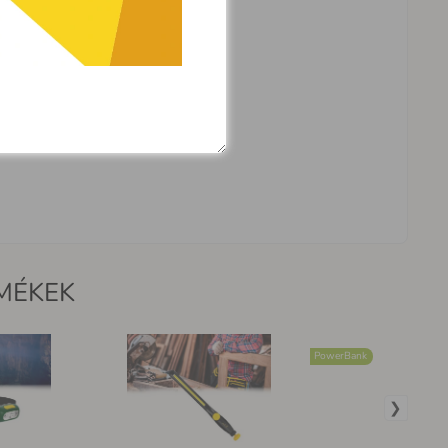
MÉKEK
PowerBank