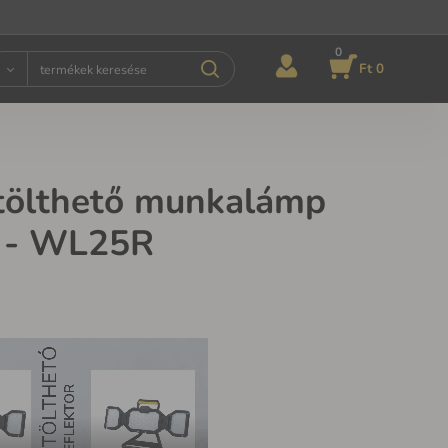
0
Ft 0
tölthető munkalámp
 - WL25R