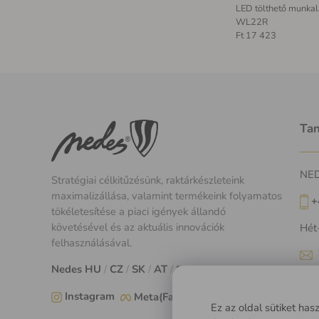
LED tölthető munka
WL22R
Ft 17 423
Tan
NEDE
Stratégiai célkitűzésünk, raktárkészleteink
maximalizállása, valamint termékeink folyamatos
+
tökéletesítése a piaci igények állandó
követésével és az aktuális innovációk
Hét
felhasználásával.
Nedes
HU
/
CZ
/
SK
/
AT
/
EU
Instagram
Meta(Facebook)
Ez az oldal sütiket ha