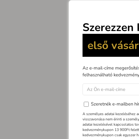
A
NEDES IP5
fénypaneljein
valamint külö
Az újratölthe
védettségű
s
alacsony ener
- szilárd felép
-
akkumuláto
- 100% - 300