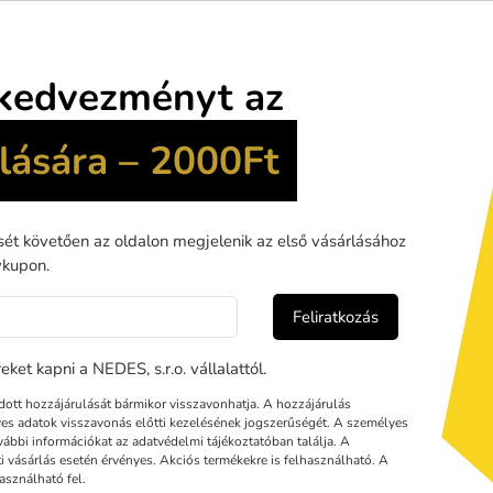
Termék leírás
Letölthető
4 védettségű LED tölthető munkalámpa
nagyobb munkaterületek be
ek köszönhetően széles megvilágítási szöget biztosít, ezért ideális
nféle szerelési és szervizmunkák során.
tő kivitel kényelmes használatot tesz lehetővé olyan helyeken is, ah
trapabíró kialakítás védelmet nyújt a por és a fröccsenő víz ellen, 
giafogyasztást és hosszú élettartamot biztosít.
ítés
r
Li-Ion 6600mAh
0Lm - 2h / 50% - 1500Lm - 4h / 10% - 300Lm - 10h