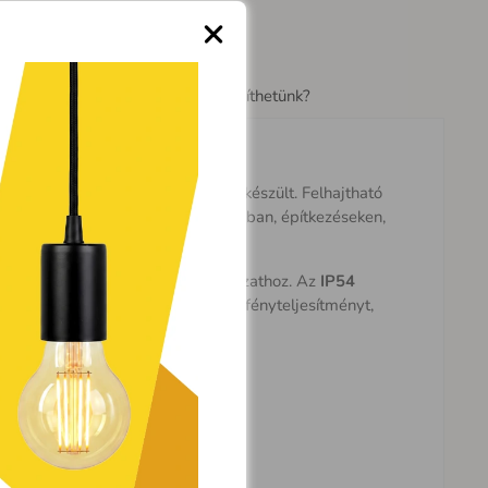
Segíthetünk?
ltéri és kültéri megvilágítására készült. Felhajtható
 műhelyekben, garázsokban, raktárakban, építkezéseken,
ol nincs hozzáférés elektromos hálózathoz. Az
IP54
míg a modern LED technológia nagy fényteljesítményt,