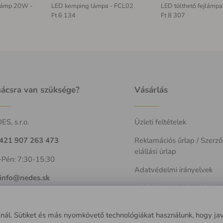
lámp 20W -
LED kemping lámpa - FCL02
LED tölthető fejlámp
Ft 6 134
Ft 8 307
ácsra van szüksége?
Vásárlás
S, s.r.o.
Üzleti feltételek
421 907 263 473
Reklamációs űrlap / Szerző
elállási ürlap
-Pén: 7:30-15:30
Adatvédelmi irányelvek
info@nedes.sk
Akadalytalanitasi nyilatkoz
sznál. Sütiket és más nyomkövető technológiákat használunk, hogy ja