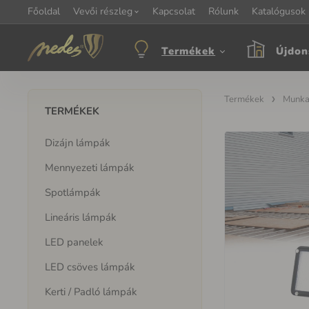
Főoldal
Információ:
Vevői részleg
Kapcsolat
Kapcsolat:
Rólunk
+421 907 263 473
Katalógusok
M
objednavkacz@nedes.sk
Termékek
Újdon
Termékek
Munka
TERMÉKEK
Dizájn lámpák
Mennyezeti lámpák
Spotlámpák
Lineáris lámpák
LED panelek
LED csöves lámpák
Kerti / Padló lámpák