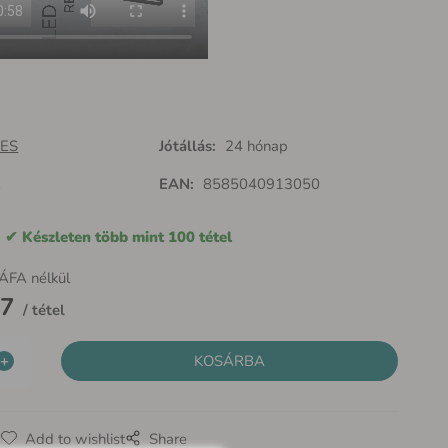
ES
Jótállás:
24 hónap
R
EAN:
8585040913050
:
Készleten több mint 100 tétel
ÁFA nélkül
77
tétel
g
Add to wishlist
Share