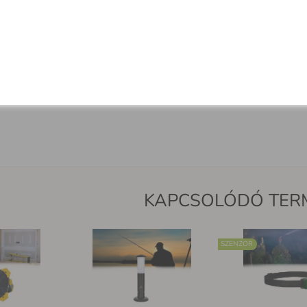
látor
állapotjelző
s kikapcsolás
, ha a lámpa zárva van
artalmaz egy
1 m-es USB-C
kábelt
ors és problémamentes használat bárhol
KAPCSOLÓDÓ TER
SZENZOR