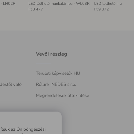
a - LH02R
LED tölthető munkalámpa - WL03R
LED tölthető munkalá
Ft 8 477
Ft 9 372
Vevői részleg
Területi képviselők HU
déstől való
Rólunk, NEDES s.r.o.
Megrendelések áttekintése
at
vítsuk az Ön böngészési