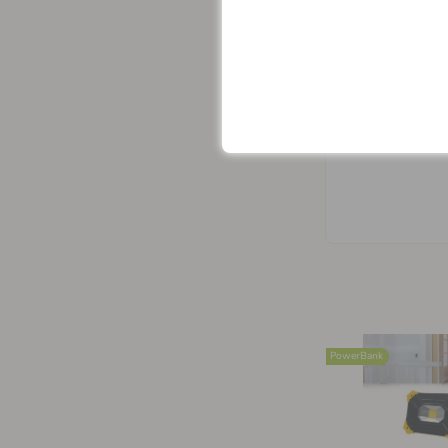
-
LED
akkumu
-
automatiku
- a csomag t
- könnyű, gy
PowerBank