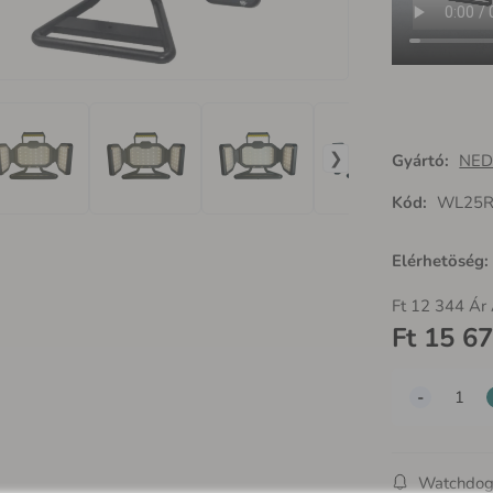
Gyártó:
NED
Kód:
WL25
Elérhetöség
Ft
12 344
Ár 
Ft
15 6
Watchdo