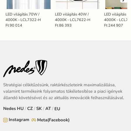
LED világítás 70W /
LED világítás 40W /
LED világítás 
4000K - LCL7322-H
4000K - LCL7622-H
4000K - LCL7
Ft 90 014
Ft 86 393
Ft 244 907
Stratégiai célkitűzésünk, raktárkészleteink maximalizállása,
valamint termékeink folyamatos tökéletesítése a piaci igények
állandó követésével és az aktuális innovációk felhasználásával.
Nedes
HU
/
CZ
/
SK
/
AT
/
EU
Instagram
Meta(Facebook)