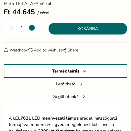
Ft
35 154
Ár ÁFA nélkül
Ft
44 645
tétel
Watchdog
Add to wishlist
Share
Termék leírás
Letölthető
Segíthetünk?
A
LCL7621
LED
mennyezeti
lámpa
eredeti hatszögletű
formájával modern és egyedi megjelenést kölcsönöz a