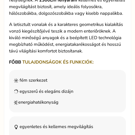
helyiségnek. A
2300Lm
fényáram
kellemes és egyenletes
megvilágítást biztosít, amely ideális folyosókra,
hálószobákba, dolgozószobákba vagy kisebb nappalikba.
A letisztult vonalak és a karakteres geometrikus kialakítás
vonzó kiegészítőjévé teszik a modern enteriőröknek. A
kiváló minőségű anyagok és a beépített LED technológia
megbízható működést, energiatakarékosságot és hosszú
távú világítási komfortot biztosítanak.
FŐBB
TULAJDONSÁGOK ÉS FUNKCIÓK:
fém szerkezet
egyszerű és elegáns dizájn
energiahatékonyság
egyenletes és kellemes megvilágítás