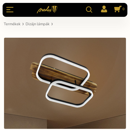
0
Termékek
Dizájn lámpák