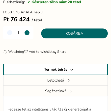
Elérhetöség:
Készleten több mint 20 tétel
Ft
60 176
Ár ÁFA nélkül
Ft
76 424
tétel
Watchdog
Add to wishlist
Share
Termék leírás
Letölthető
Segíthetünk?
Fedezze fel az intelligens világítás új generációját a