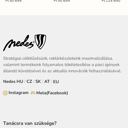
TB1312/W
Ft 50 694
Ft 50 694
Ft 124 690
Stratégiai célkitűzésünk, raktárkészleteink maximalizállása,
valamint termékeink folyamatos tökéletesítése a piaci igények
állandó követésével és az aktuális innovációk felhasználásával.
Nedes
HU
/
CZ
/
SK
/
AT
/
EU
Instagram
Meta(Facebook)
Tanácsra van szüksége?