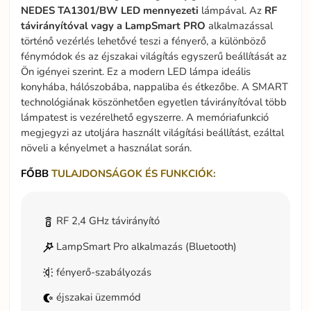
NEDES TA1301/BW LED mennyezeti
lámpával. Az
RF
távirányítóval vagy a LampSmart PRO
alkalmazással
történő vezérlés lehetővé teszi a fényerő, a különböző
fénymódok és az éjszakai világítás egyszerű beállítását az
Ön igényei szerint. Ez a modern LED lámpa ideális
konyhába, hálószobába, nappaliba és étkezőbe. A SMART
technológiának köszönhetően egyetlen távirányítóval több
lámpatest is vezérelhető egyszerre. A memóriafunkció
megjegyzi az utoljára használt világítási beállítást, ezáltal
növeli a kényelmet a használat során.
FŐBB
TULAJDONSÁGOK ÉS FUNKCIÓK:
RF 2,4 GHz távirányító
LampSmart Pro alkalmazás (Bluetooth)
fényerő-szabályozás
éjszakai üzemmód