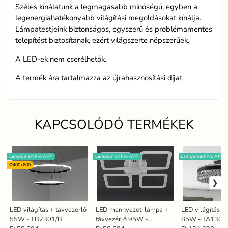
Széles kínálatunk a legmagasabb minőségű, egyben a
legenergiahatékonyabb világítási megoldásokat kínálja.
Lámpatestjeink biztonságos, egyszerű és problémamentes
telepítést biztosítanak, ezért világszerte népszerűek.
A LED-ek nem cserélhetők.
A termék ára tartalmazza az újrahasznosítási díjat.
KAPCSOLÓDÓ TERMÉKEK
LampSmart Pro APP
LampSmart Pro APP
LampSmart Pro APP
Ø400+600
LED világítás + távvezérlő
LED mennyezeti lámpa +
LED világítás +
55W - TB2301/B
távvezérlő 95W -
85W - TA1305