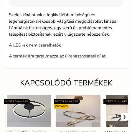
Széles kínálatunk a legkiválóbb minőségű és
legenergiatakarékosabb világítási megoldásokat kínálja.
Lámpáink biztonságos, egyszerű és problémamentes
telepítést biztosítanak, ezért világszerte népszerűek.
A LED-ek nem cserélhetők.
A termék ára tartalmazza az újrahasznosítási díjat.
KAPCSOLÓDÓ TERMÉKEK
NEDES Smart APP
NEDES Smart APP
NEDES Smart APP
Ø600+800