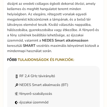
dizájnt az eredeti csillagos égbolt dekorral ötvözi, amely
kellemes és meghitt hangulatot teremt minden
helyiségben. Az elegáns, rétegzett vonalak egyedi
megjelenést kölcsönöznek a lámpának, és a belső tér
látványos elemévé teszik. Kiváló választás nappaliba,
hálószobába, gyerekszobába vagy étkezőbe. A fényerő és
a fény színének beállítási lehetősége, az éjszakai
üzemmód, valamint a
NEDES Smart alkalmazáson
keresztüli
SMART
vezérlés maximális kényelmet biztosít a
mindennapi használat során.
FŐBB
TULAJDONSÁGOK ÉS FUNKCIÓK:
RF 2,4 GHz távirányító
NEDES Smart alkalmazás (BT)
fényerő-szabályozás
éjszakai üzemmód