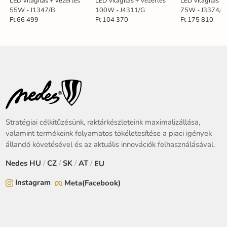
LED világítás + vezérlés
LED világítás + vezérlés
LED világítás +
55W - J1347/B
100W - J4311/G
75W - J3374/
Ft 66 499
Ft 104 370
Ft 175 810
Stratégiai célkitűzésünk, raktárkészleteink maximalizállása,
valamint termékeink folyamatos tökéletesítése a piaci igények
állandó követésével és az aktuális innovációk felhasználásával.
Nedes
HU
/
CZ
/
SK
/
AT
/
EU
Instagram
Meta(Facebook)