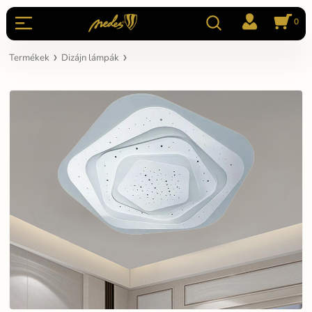
0
Termékek
Dizájn lámpák