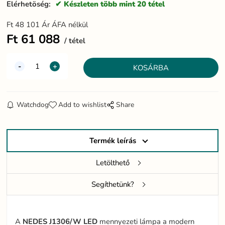
Elérhetöség:
Készleten több mint 20 tétel
Ft
48 101
Ár ÁFA nélkül
Ft
61 088
tétel
Watchdog
Add to wishlist
Share
Termék leírás
Letölthető
Segíthetünk?
A
NEDES J1306/W LED
mennyezeti lámpa a modern