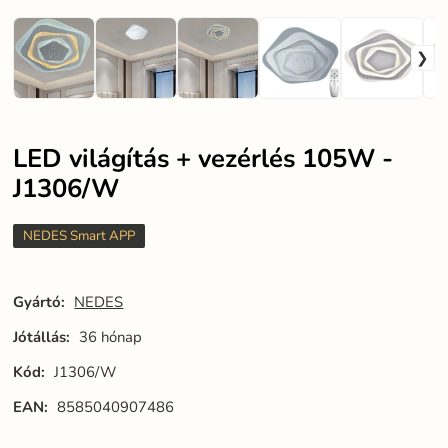
LED világítás + vezérlés 105W -
J1306/W
NEDES Smart APP
Gyártó:
NEDES
Jótállás:
36 hónap
Kód:
J1306/W
EAN:
8585040907486