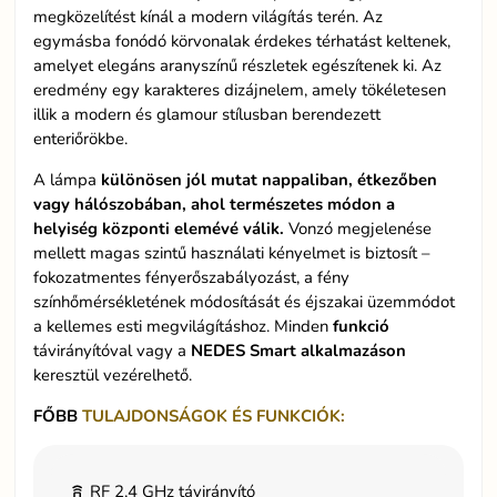
megközelítést kínál a modern világítás terén. Az
egymásba fonódó körvonalak érdekes térhatást keltenek,
amelyet elegáns aranyszínű részletek egészítenek ki. Az
eredmény egy karakteres dizájnelem, amely tökéletesen
illik a modern és glamour stílusban berendezett
enteriőrökbe.
A lámpa
különösen jól mutat nappaliban, étkezőben
vagy hálószobában, ahol természetes módon a
helyiség központi elemévé válik.
Vonzó megjelenése
mellett magas szintű használati kényelmet is biztosít –
fokozatmentes fényerőszabályozást, a fény
színhőmérsékletének módosítását és éjszakai üzemmódot
a kellemes esti megvilágításhoz. Minden
funkció
távirányítóval vagy a
NEDES Smart alkalmazáson
keresztül vezérelhető.
FŐBB
TULAJDONSÁGOK ÉS FUNKCIÓK:
RF 2,4 GHz távirányító