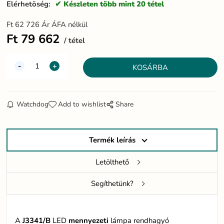
Elérhetöség:
Készleten több mint 20 tétel
Ft
62 726
Ár ÁFA nélkül
Ft
79 662
tétel
Watchdog
Add to wishlist
Share
Termék leírás
Letölthető
Segíthetünk?
A
J3341/B
LED
mennyezeti
lámpa rendhagyó