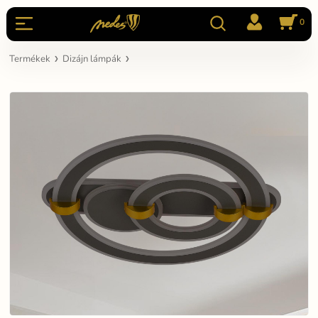
0
Termékek
Dizájn lámpák