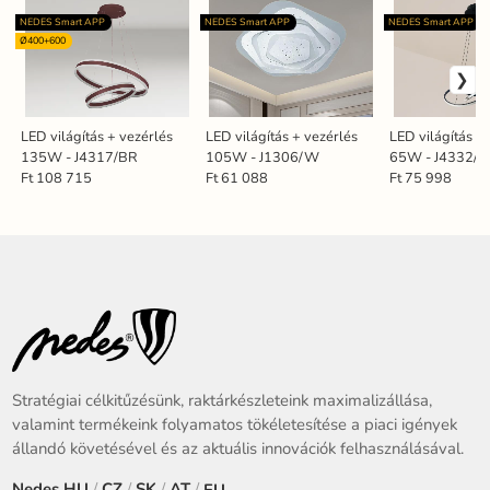
NEDES Smart APP
NEDES Smart APP
NEDES Smart APP
Ø400+600
LED világítás + vezérlés
LED világítás + vezérlés
LED világítás +
135W - J4317/BR
105W - J1306/W
65W - J4332/B
Ft 108 715
Ft 61 088
Ft 75 998
Stratégiai célkitűzésünk, raktárkészleteink maximalizállása,
valamint termékeink folyamatos tökéletesítése a piaci igények
állandó követésével és az aktuális innovációk felhasználásával.
Nedes
HU
/
CZ
/
SK
/
AT
/