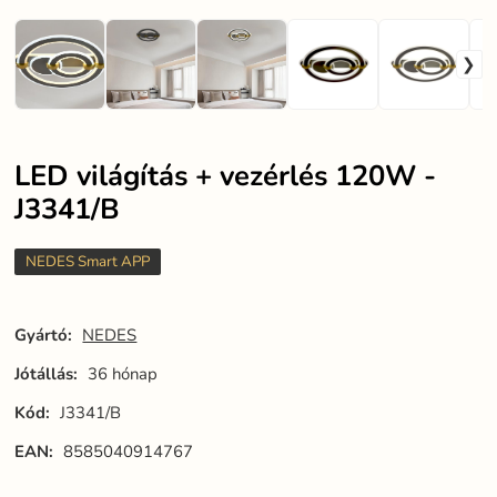
LED világítás + vezérlés 120W -
J3341/B
NEDES Smart APP
Gyártó:
NEDES
Jótállás:
36 hónap
Kód:
J3341/B
EAN:
8585040914767