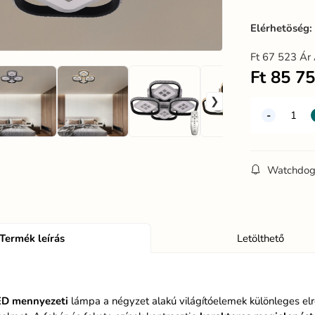
Elérhetöség
Ft
67 523
Ár 
Ft
85 7
Watchdo
Termék leírás
Letölthető
ED
mennyezeti
lámpa a négyzet alakú világítóelemek különleges elren