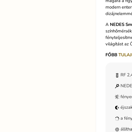
magára a figy
modern enteri
dizájnelemmé 
A
NEDES Sma
színhőmérsék
fényteljesítm
világítást az 
FŐBB
TULAJ
RF 2,4
NEDES
fénye
éjsza
a fény
állít