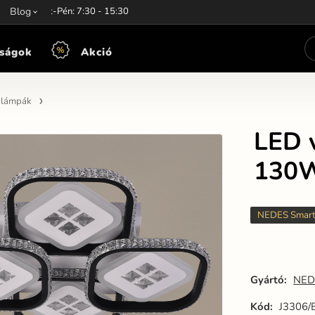
unkaidő:
Blog
Hét-Pén: 7:30 - 15:30
ságok
Akció
n lámpák
LED v
130W
NEDES Smar
Gyártó:
NED
Kód:
J3306/