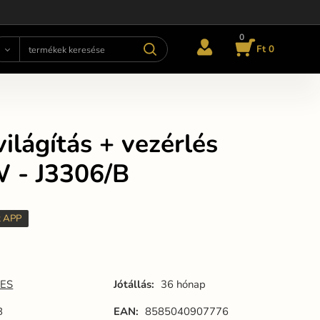
0
Ft 0
ilágítás + vezérlés
 - J3306/B
t APP
ES
Jótállás:
36 hónap
B
EAN:
8585040907776