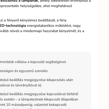
 kölcsönöz a lámpának,
amely tökéletesen érvényesül a
reprezentatív helyiségekbe, ahol meghatározó
szi a fényerő kényelmes beállítását, a fény
ED-technológia
energiatakarékos működést, nagy
 tovább növeli a mindennapi használat kényelmét, és a
mmódok váltása a kapcsoló segítségével
onságos és egyszerű szerelés
tolsó beállítás megjegyzése kikapcsolás után
olóval és távirányítóval is)
tolsó beállítás megjegyzése kapcsolóval történő
és esetén – a lámpatestnek kikapcsolt állapotban
int 10 másodpercig, valamint bekapcsolt