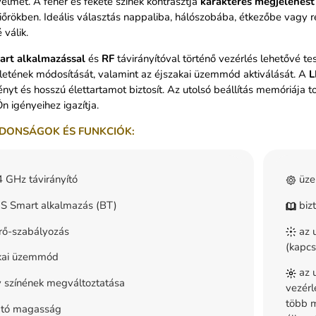
elmet. A fehér és fekete színek kontrasztja
karakteres megjelenést
őrökben. Ideális választás nappaliba, hálószobába, étkezőbe vagy 
válik.
rt alkalmazással
és
RF
távirányítóval történő vezérlés lehetővé te
letének módosítását, valamint az éjszakai üzemmód aktiválását. A
L
ényt és hosszú élettartamot biztosít. Az utolsó beállítás memóriája
Ön igényeihez igazítja.
DONSÁGOK ÉS FUNKCIÓK:
 GHz távirányító
üze
 Smart alkalmazás (BT)
bizt
rő-szabályozás
az u
(kapcs
kai üzemmód
az u
 színének megváltoztatása
vezérl
több m
ható magasság