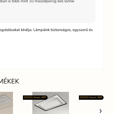
tban is több mint 10 másodpercig kell lennie
egoldásokat kínálja. Lámpáink biztonságos, egyszerű és
MÉKEK
NEDES Smart APP
NEDES Smart APP