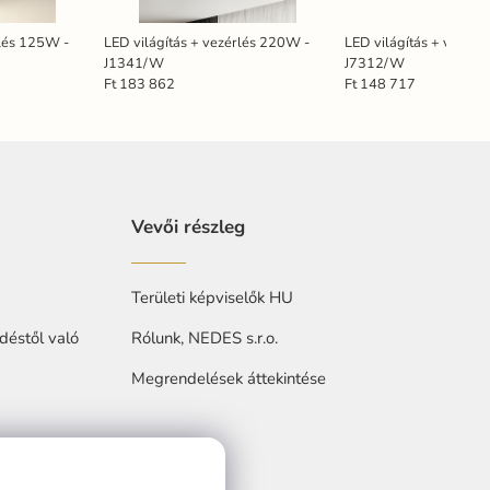
rlés 125W -
LED világítás + vezérlés 220W -
LED világítás + vezérl
J1341/W
J7312/W
Ft 183 862
Ft 148 717
Vevői részleg
Területi képviselők HU
déstől való
Rólunk, NEDES s.r.o.
Megrendelések áttekintése
at