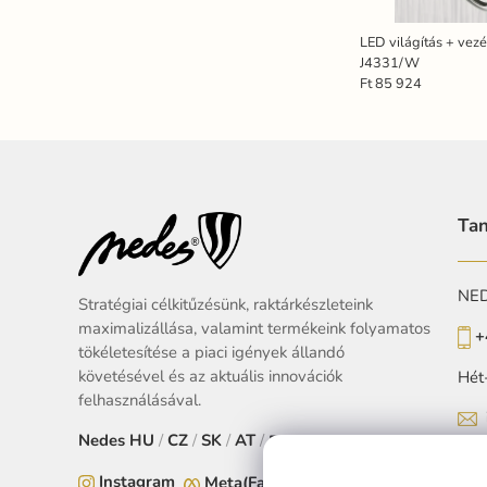
LED világítás + vez
J4331/W
Ft 85 924
Tan
NEDE
Stratégiai célkitűzésünk, raktárkészleteink
maximalizállása, valamint termékeink folyamatos
+
tökéletesítése a piaci igények állandó
követésével és az aktuális innovációk
Hét
felhasználásával.
Nedes
HU
/
CZ
/
SK
/
AT
/
EU
Instagram
Meta(Facebook)