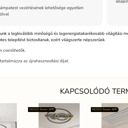
állapo
ámpatest vezérlésének lehetősége egyetlen
tóval
tunk a legkiválóbb minőségű és legenergiatakarékosabb világítási m
s telepítést biztosítanak, ezért világszerte népszerűek.
 cserélhetők.
tartalmazza az újrahasznosítási díjat.
KAPCSOLÓDÓ TER
NEDES Smart APP
NEDES Smart APP