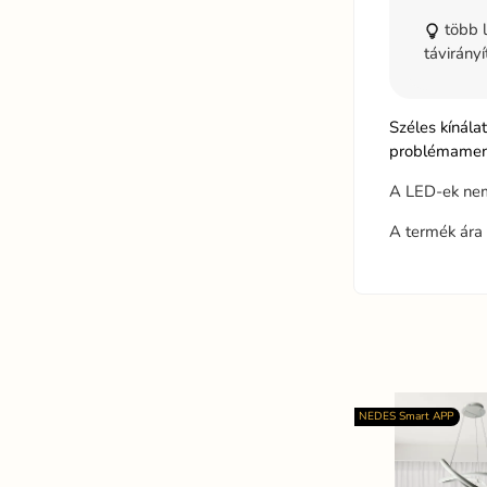
több l
távirányí
Széles kínála
problémamente
A LED-ek nem
A termék ára 
NEDES Smart APP