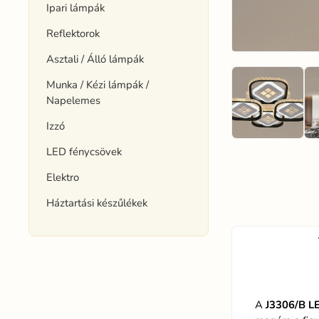
Ipari lámpák
Reflektorok
Asztali / Álló lámpák
Munka / Kézi lámpák /
Napelemes
Izzó
LED fénycsövek
Elektro
Háztartási készűlékek
A
J3306/B L