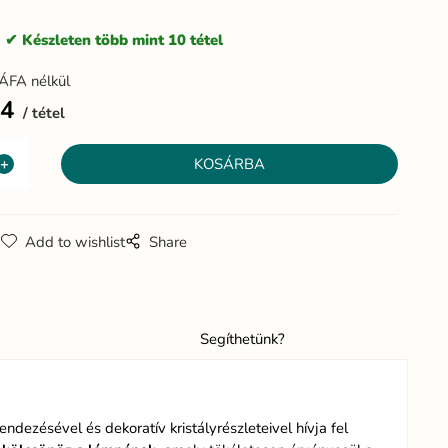
:
Készleten több mint 10 tétel
ÁFA nélkül
54
tétel
g
Add to wishlist
Share
Segíthetünk?
dezésével és dekoratív kristályrészleteivel hívja fel