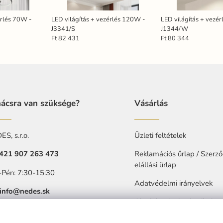
érlés 70W -
LED világítás + vezérlés 120W -
LED világítás + vezé
J3341/S
J1344/W
Ft 82 431
Ft 80 344
ácsra van szüksége?
Vásárlás
S, s.r.o.
Üzleti feltételek
421 907 263 473
Reklamációs űrlap / Szerző
elállási ürlap
-Pén: 7:30-15:30
Adatvédelmi irányelvek
info@nedes.sk
Akadalytalanitasi nyilatkoz