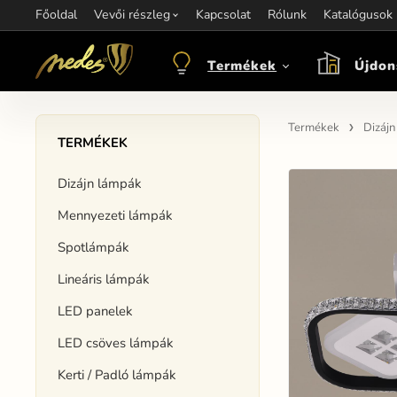
Főoldal
Információ:
Vevői részleg
Kapcsolat
Kapcsolat:
Rólunk
+421 907 263 473
Katalógusok
M
objednavkacz@nedes.sk
Termékek
Újdon
Termékek
Dizáj
TERMÉKEK
Dizájn lámpák
Mennyezeti lámpák
Spotlámpák
Lineáris lámpák
LED panelek
LED csöves lámpák
Kerti / Padló lámpák