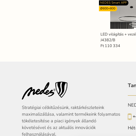
NEDES Smart APP
Ø600+800
LED világítás + vez
J4382/B
Ft 110 334
Tan
NEDE
Stratégiai célkitűzésünk, raktárkészleteink
maximalizállása, valamint termékeink folyamatos
+
tökéletesítése a piaci igények állandó
követésével és az aktuális innovációk
Hét
felhasználásával.