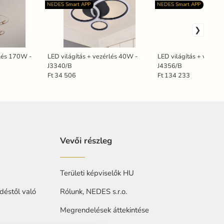
NEDES Smart APP
NEDES Smart APP
rlés 170W -
LED világítás + vezérlés 40W -
LED világítás + vezérl
J3340/B
J4356/B
Ft 34 506
Ft 134 233
Vevői részleg
Területi képviselők HU
déstől való
Rólunk, NEDES s.r.o.
Megrendelések áttekintése