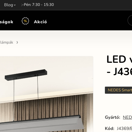
unkaidő:
Blog
Hét-Pén: 7:30 - 15:30
ságok
Akció
n lámpák
LED v
- J4
NEDES Smar
Gyártó:
NED
Kód:
J4369/