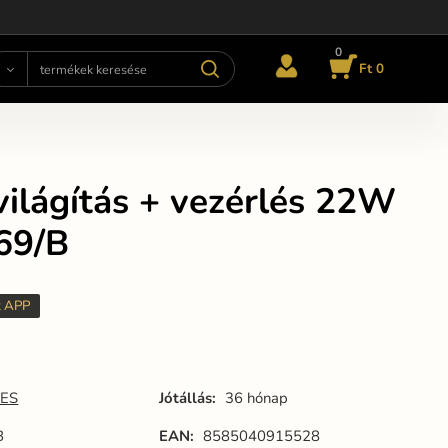
0
Ft 0
ilágítás + vezérlés 22W
369/B
t APP
ES
Jótállás:
36 hónap
B
EAN:
8585040915528