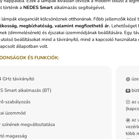
y nappaliba. Ezek a lámpák kiválóan ötvözik a modern stílust a le
l történik a
NEDES Smart
alkalmazás segítségével.
lámpák eleganciát kölcsönöznek otthonának. Főbb jellemzőik közé t
ékosság, megbízhatóság, valamint megfizethető ár.
Lehetőséget k
ek (dimmelésének) és éjszakai üzemmódjának beállítására. Egy táv
utolsó beállításokat mind a távirányító, mind a kapcsoló használat
ikapcsolt állapotban volt.
DONSÁGOK ÉS FUNKCIÓK:
 GHz távirányító
üze
 Smart alkalmazás (BT)
bizt
rő-szabályozás
az u
(kapcs
kai üzemmód
az u
 színének megváltoztatása
vezérl
több m
ható magasság