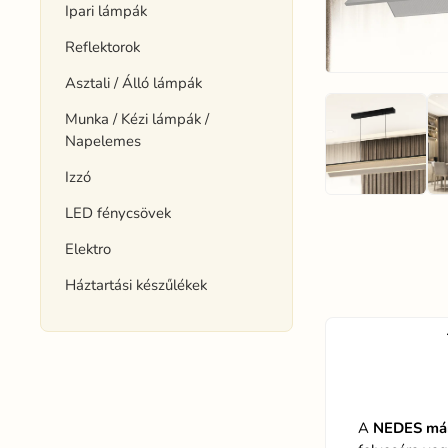
Ipari lámpák
Reflektorok
Asztali / Álló lámpák
Munka / Kézi lámpák /
Napelemes
Izzó
LED fénycsövek
Elektro
Háztartási készűlékek
A
NEDES má