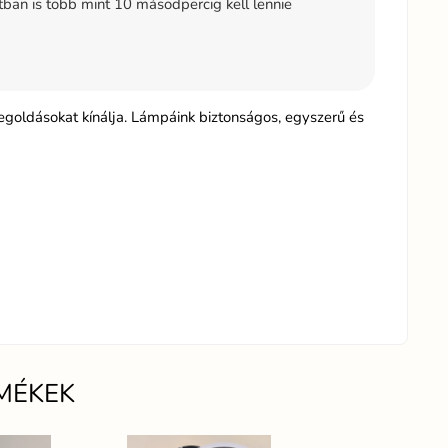
tban is több mint 10 másodpercig kell lennie
egoldásokat kínálja. Lámpáink biztonságos, egyszerű és
MÉKEK