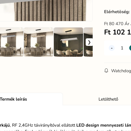
Elérhetöség
Ft
80 470
Ár 
Ft
102 
Watchdo
Termék leírás
Letölthető
rkájú
, RF 2,4GHz távirányítóval ellátott
LED design mennyezeti lá