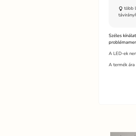
több l
távirányí
Széles kínála
problémamente
A LED-ek nem
A termék ára 