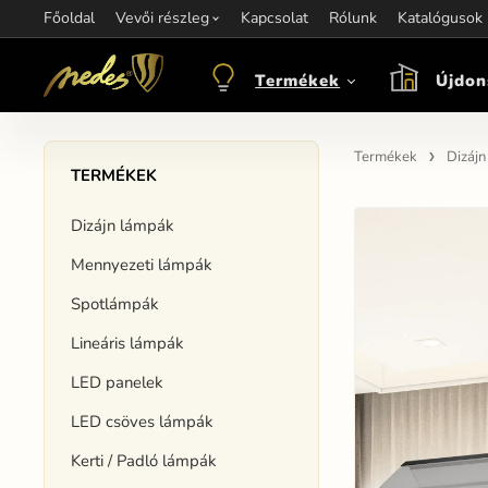
Főoldal
Információ:
Vevői részleg
Kapcsolat
Kapcsolat:
Rólunk
+421 907 263 473
Katalógusok
M
objednavkacz@nedes.sk
Termékek
Újdon
Termékek
Dizáj
TERMÉKEK
Dizájn lámpák
Mennyezeti lámpák
Spotlámpák
Lineáris lámpák
LED panelek
LED csöves lámpák
Kerti / Padló lámpák