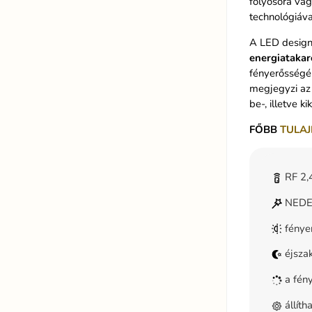
folyosóra vag
technológiáva
A LED design 
energiatakar
fényerősségén
megjegyzi az 
be-, illetve k
FŐBB
TULAJ
RF 2,4
NEDES
fénye
éjsza
a fény
állít