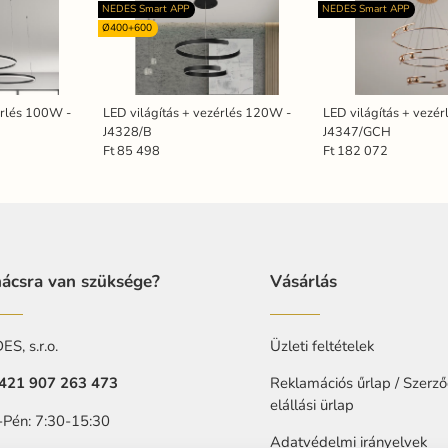
NEDES Smart APP
NEDES Smart APP
Ø400+600
érlés 100W -
LED világítás + vezérlés 120W -
LED világítás + vezé
J4328/B
J4347/GCH
Ft 85 498
Ft 182 072
ácsra van szüksége?
Vásárlás
S, s.r.o.
Üzleti feltételek
421 907 263 473
Reklamációs űrlap / Szerző
elállási ürlap
-Pén: 7:30-15:30
Adatvédelmi irányelvek