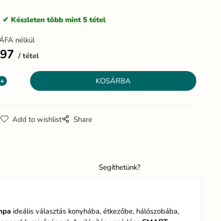
:
Készleten több mint 5 tétel
ÁFA nélkül
197
tétel
g
Add to wishlist
Share
Segíthetünk?
mpa
ideális választás konyhába, étkezőbe, hálószobába,