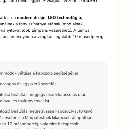
gmagasabb minőséggel. A világítás vezérlése
SMART
artozik a
modern dizájn, LED technológia,
ínálnak a fény színárnyalatának (módjainak),
irányítóval több lámpa is vezérelhető. A lámpa
a után, amennyiben a világítás legalább 10 másodpercig
mmódok váltása a kapcsoló segítségével
onságos és egyszerű szerelés
tolsó beállítás megjegyzése kikapcsolás után
olóval és távirányítóval is)
tolsó beállítás megjegyzése kapcsolóval történő
és esetén – a lámpatestnek kikapcsolt állapotban
int 10 másodpercig, valamint bekapcsolt