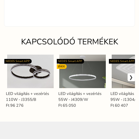
KAPCSOLÓDÓ TERMÉKEK
NEDES Smart APP
NEDES Smart APP
NEDES Smart APP
Ø800
LED világítás + vezérlés
LED világítás + vezérlés
LED világítás +
110W - J3355/B
55W - J4309/W
95W - J1304/
Ft 96 276
Ft 65 050
Ft 60 407