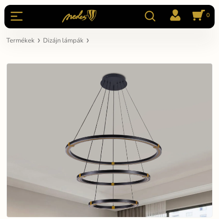
0
Termékek
Dizájn lámpák