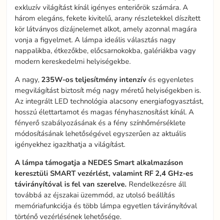
exkluzív világítást kínál igényes enteriőrök számára. A
három elegáns, fekete kivitelű, arany részletekkel díszített
kör látványos dizájnelemet alkot, amely azonnal magára
vonja a figyelmet. A lámpa ideális választás nagy
nappalikba, étkezőkbe, előcsarnokokba, galériákba vagy
modern kereskedelmi helyiségekbe.
A nagy,
235W-os teljesítmény intenzív
és egyenletes
megvilágítást biztosít még nagy méretű helyiségekben is.
Az integrált LED technológia alacsony energiafogyasztást,
hosszú élettartamot és magas fényhasznosítást kínál. A
fényerő szabályozásának és a fény színhőmérséklete
módosításának lehetőségével egyszerűen az aktuális
igényekhez igazíthatja a világítást.
A lámpa támogatja a NEDES Smart alkalmazáson
keresztüli SMART vezérlést, valamint RF 2,4 GHz-es
távirányítóval is fel van szerelve.
Rendelkezésre áll
továbbá az éjszakai üzemmód, az utolsó beállítás
memóriafunkciója és több lámpa egyetlen távirányítóval
történő vezérlésének lehetősége.