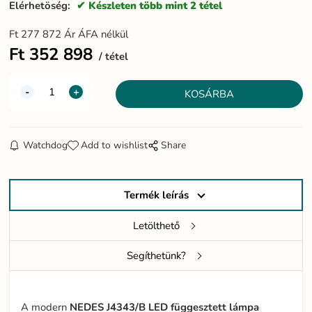
Elérhetöség:
Készleten több mint 2 tétel
Ft
277 872
Ár ÁFA nélkül
Ft
352 898
tétel
Watchdog
Add to wishlist
Share
Termék leírás
Letölthető
Segíthetünk?
A modern
NEDES J4343/B LED függesztett lámpa