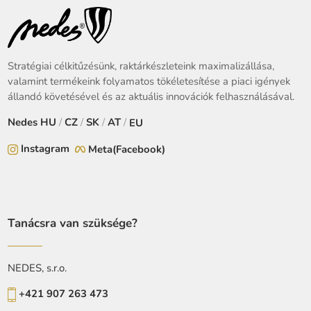
Stratégiai célkitűzésünk, raktárkészleteink maximalizállása,
valamint termékeink folyamatos tökéletesítése a piaci igények
állandó követésével és az aktuális innovációk felhasználásával.
Nedes
HU
/
CZ
/
SK
/
AT
/
EU
Instagram
Meta(Facebook)
Tanácsra van szüksége?
NEDES, s.r.o.
+421 907 263 473