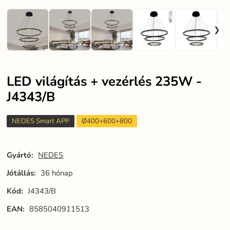
LED világítás + vezérlés 235W -
J4343/B
NEDES Smart APP
Ø400+600+800
Gyártó:
NEDES
Jótállás:
36 hónap
Kód:
J4343/B
EAN:
8585040911513