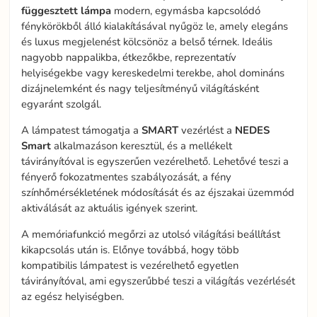
függesztett lámpa
modern, egymásba kapcsolódó
fénykörökből álló kialakításával nyűgöz le, amely elegáns
és luxus megjelenést kölcsönöz a belső térnek. Ideális
nagyobb nappalikba, étkezőkbe, reprezentatív
helyiségekbe vagy kereskedelmi terekbe, ahol domináns
dizájnelemként és nagy teljesítményű világításként
egyaránt szolgál.
A lámpatest támogatja a
SMART
vezérlést a
NEDES
Smart
alkalmazáson keresztül, és a mellékelt
távirányítóval is egyszerűen vezérelhető. Lehetővé teszi a
fényerő fokozatmentes szabályozását, a fény
színhőmérsékletének módosítását és az éjszakai üzemmód
aktiválását az aktuális igények szerint.
A memóriafunkció megőrzi az utolsó világítási beállítást
kikapcsolás után is. Előnye továbbá, hogy több
kompatibilis lámpatest is vezérelhető egyetlen
távirányítóval, ami egyszerűbbé teszi a világítás vezérlését
az egész helyiségben.