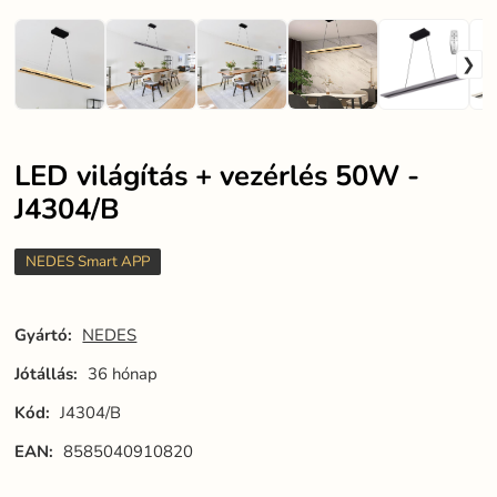
LED világítás + vezérlés 50W -
J4304/B
NEDES Smart APP
Gyártó:
NEDES
Jótállás:
36 hónap
Kód:
J4304/B
EAN:
8585040910820