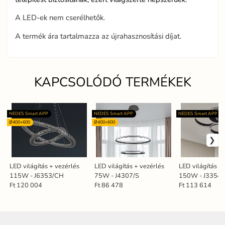
A LED-ek nem cserélhetők.
A termék ára tartalmazza az újrahasznosítási díjat.
KAPCSOLÓDÓ TERMÉKEK
NEDES Smart APP
NEDES Smart APP
NEDES Smart APP
Ø400+600
Ø400+600
LED világítás + vezérlés
LED világítás + vezérlés
LED világítás +
115W - J6353/CH
75W - J4307/S
150W - J3354/
Ft 120 004
Ft 86 478
Ft 113 614