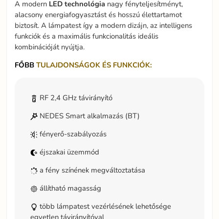
A modern
LED technológia
nagy fényteljesítményt,
alacsony energiafogyasztást és hosszú élettartamot
biztosít. A lámpatest így a modern dizájn, az intelligens
funkciók és a maximális funkcionalitás ideális
kombinációját nyújtja.
FŐBB
TULAJDONSÁGOK ÉS FUNKCIÓK:
RF 2,4 GHz távirányító
NEDES Smart alkalmazás (BT)
fényerő-szabályozás
éjszakai üzemmód
a fény színének megváltoztatása
állítható magasság
több lámpatest vezérlésének lehetősége
egyetlen távirányítóval