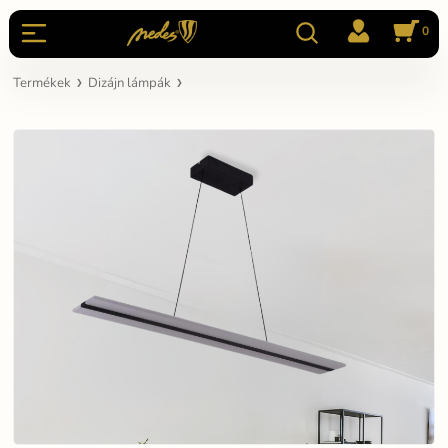
0
Termékek
Dizájn lámpák