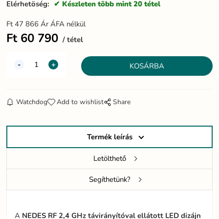
Elérhetöség:
Készleten több mint 20 tétel
Ft
47 866
Ár ÁFA nélkül
Ft
60 790
tétel
Watchdog
Add to wishlist
Share
Termék leírás
Letölthető
Segíthetünk?
A
NEDES RF 2,4 GHz távirányítóval ellátott LED dizájn