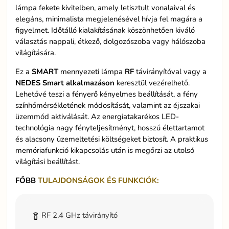
lámpa fekete kivitelben, amely letisztult vonalaival és
elegáns, minimalista megjelenésével hívja fel magára a
figyelmet. Időtálló kialakításának köszönhetően kiváló
választás nappali, étkező, dolgozószoba vagy hálószoba
világítására.
Ez a
SMART
mennyezeti lámpa
RF
távirányítóval vagy a
NEDES Smart
alkalmazáson
keresztül vezérelhető.
Lehetővé teszi a fényerő kényelmes beállítását, a fény
színhőmérsékletének módosítását, valamint az éjszakai
üzemmód aktiválását. Az energiatakarékos LED-
technológia nagy fényteljesítményt, hosszú élettartamot
és alacsony üzemeltetési költségeket biztosít. A praktikus
memóriafunkció kikapcsolás után is megőrzi az utolsó
világítási beállítást.
FŐBB
TULAJDONSÁGOK ÉS FUNKCIÓK:
RF 2,4 GHz távirányító