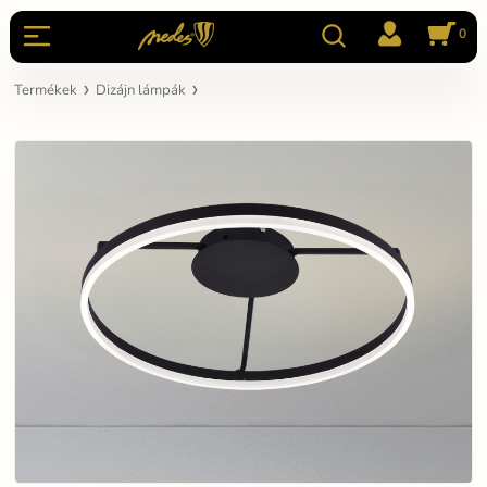
0
Termékek
Dizájn lámpák