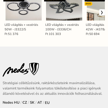
Ø600
LED világítás + vezérlés
LED világítás + vezérlés
LED világítás +
50W - J3322/S
100W - J3336/CH
42W - J4378/G
Ft 51 376
Ft 101 303
Ft 50 694
Stratégiai célkitűzésünk, raktárkészleteink maximalizállása,
valamint termékeink folyamatos tökéletesítése a piaci igények
állandó követésével és az aktuális innovációk felhasználásával.
Nedes
HU
/
CZ
/
SK
/
AT
/
EU