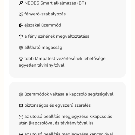
NEDES Smart alkalmazás (BT)
fényerő-szabályozás
éjszakai üzemmód
a fény színének megváltoztatása
állítható magasság
több lámpatest vezérlésének lehetősége
egyetlen távirányítóval
üzemmódok váltása a kapcsoló segítségével
biztonságos és egyszerű szerelés
az utolsó beállítás megjegyzése kikapcsolás
után (kapcsolóval és távirányítóval is)
az utolsó beállítás megjegyzése kapcsolóval