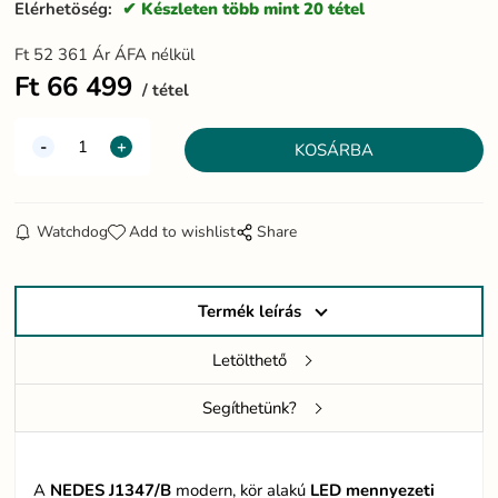
Elérhetöség:
Készleten több mint 20 tétel
Ft
52 361
Ár ÁFA nélkül
Ft
66 499
tétel
Watchdog
Add to wishlist
Share
Termék leírás
Letölthető
Segíthetünk?
A
NEDES J1347/B
modern, kör alakú
LED
mennyezeti