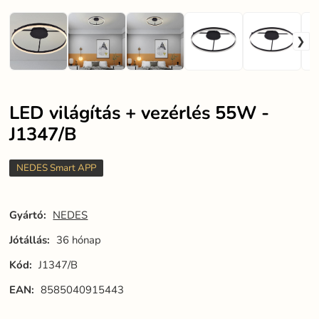
LED világítás + vezérlés 55W -
J1347/B
NEDES Smart APP
Gyártó:
NEDES
Jótállás:
36 hónap
Kód:
J1347/B
EAN:
8585040915443