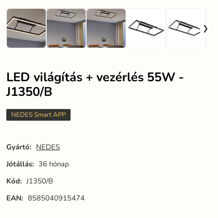
LED világítás + vezérlés 55W -
J1350/B
NEDES Smart APP
Gyártó:
NEDES
Jótállás:
36 hónap
Kód:
J1350/B
EAN:
8585040915474