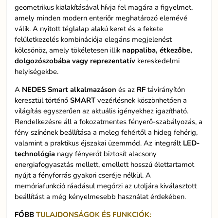
geometrikus kialakításával hívja fel magára a figyelmet,
amely minden modern enteriőr meghatározó elemévé
válik. A nyitott téglalap alakú keret és a fekete
felületkezelés kombinációja elegáns megjelenést
kölcsönöz, amely tökéletesen illik
nappaliba, étkezőbe,
dolgozószobába vagy reprezentatív
kereskedelmi
helyiségekbe.
A
NEDES Smart alkalmazáson
és az
RF
távirányítón
keresztül történő
SMART
vezérlésnek köszönhetően a
világítás egyszerűen az aktuális igényekhez igazítható.
Rendelkezésre áll a fokozatmentes fényerő-szabályozás, a
fény színének beállítása a meleg fehértől a hideg fehérig,
valamint a praktikus éjszakai üzemmód. Az integrált
LED-
technológia
nagy fényerőt biztosít alacsony
energiafogyasztás mellett, emellett hosszú élettartamot
nyújt a fényforrás gyakori cseréje nélkül. A
memóriafunkció ráadásul megőrzi az utoljára kiválasztott
beállítást a még kényelmesebb használat érdekében.
FŐBB
TULAJDONSÁGOK ÉS FUNKCIÓK: