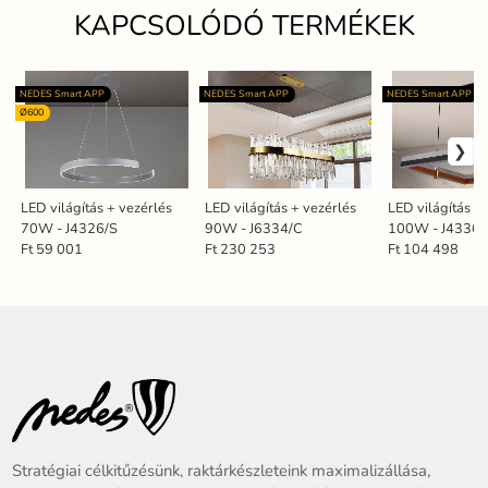
KAPCSOLÓDÓ TERMÉKEK
NEDES Smart APP
NEDES Smart APP
NEDES Smart APP
Ø600
LED világítás + vezérlés
LED világítás + vezérlés
LED világítás +
70W - J4326/S
90W - J6334/C
100W - J4336/
Ft 59 001
Ft 230 253
Ft 104 498
Stratégiai célkitűzésünk, raktárkészleteink maximalizállása,