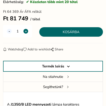
Elérhetöség:
Készleten több mint 20 tétel
Ft
64 369
Ár ÁFA nélkül
Ft
81 749
tétel
Watchdog
Add to wishlist
Share
Termék leírás
Na stiahnutie
Segíthetünk?
A
J1350/B LED
mennyezeti
lámpa karakteres