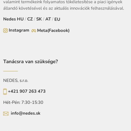
valamint termékeink folyamatos tökéletesítése a piaci igények
állandó követésével és az aktuális innovációk felhasználásával.
Nedes
HU
/
CZ
/
SK
/
AT
/
EU
Instagram
Meta(Facebook)
Tanácsra van szüksége?
NEDES, s.r.o.
+421 907 263 473
Hét-Pén: 7:30-15:30
info@nedes.sk