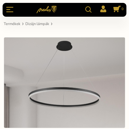
0
Termékek
Dizájn lámpák