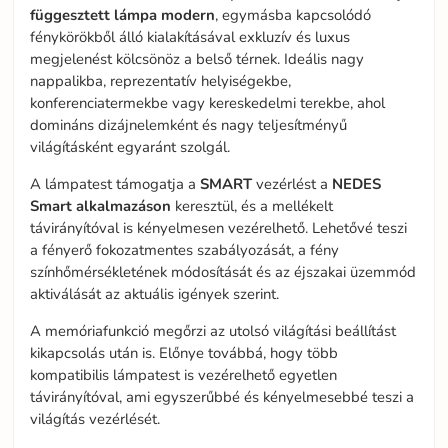
függesztett lámpa modern
, egymásba kapcsolódó
fénykörökből álló kialakításával exkluzív és luxus
megjelenést kölcsönöz a belső térnek. Ideális nagy
nappalikba, reprezentatív helyiségekbe,
konferenciatermekbe vagy kereskedelmi terekbe, ahol
domináns dizájnelemként és nagy teljesítményű
világításként egyaránt szolgál.
A lámpatest támogatja a
SMART
vezérlést a
NEDES
Smart
alkalmazáson
keresztül, és a mellékelt
távirányítóval is kényelmesen vezérelhető. Lehetővé teszi
a fényerő fokozatmentes szabályozását, a fény
színhőmérsékletének módosítását és az éjszakai üzemmód
aktiválását az aktuális igények szerint.
A memóriafunkció megőrzi az utolsó világítási beállítást
kikapcsolás után is. Előnye továbbá, hogy több
kompatibilis lámpatest is vezérelhető egyetlen
távirányítóval, ami egyszerűbbé és kényelmesebbé teszi a
világítás vezérlését.