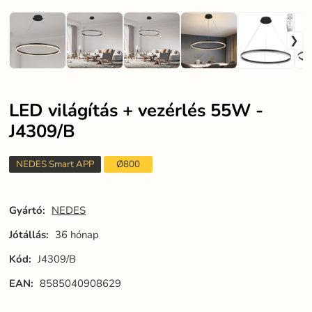
LED világítás + vezérlés 55W -
J4309/B
NEDES Smart APP
Ø800
Gyártó:
NEDES
Jótállás:
36 hónap
Kód:
J4309/B
EAN:
8585040908629