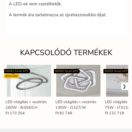
A LED-ek nem cserélhetők.
A termék ára tartalmazza az újrahasznosítási díjat.
KAPCSOLÓDÓ TERMÉKEK
NEDES Smart APP
NEDES Smart APP
NEDES Smart APP
Ø600+800
LED világítás + vezérlés
LED világítás + vezérlés
LED világítás +
160W - J6354/CH
130W - J1327/W
75W - J7313/
Ft 173 254
Ft 81 749
Ft 131 719