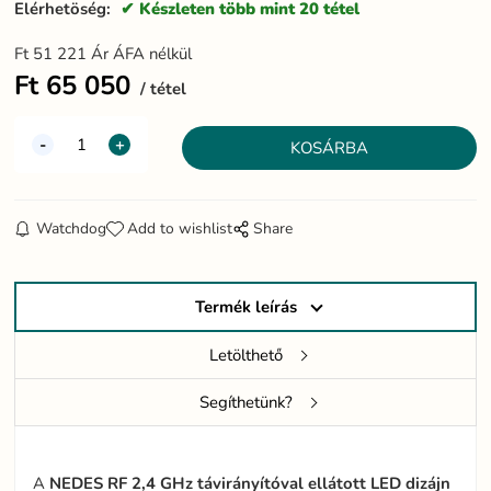
Elérhetöség:
Készleten több mint 20 tétel
Ft
51 221
Ár ÁFA nélkül
Ft
65 050
tétel
Watchdog
Add to wishlist
Share
Termék leírás
Letölthető
Segíthetünk?
A
NEDES RF 2,4 GHz távirányítóval ellátott LED dizájn