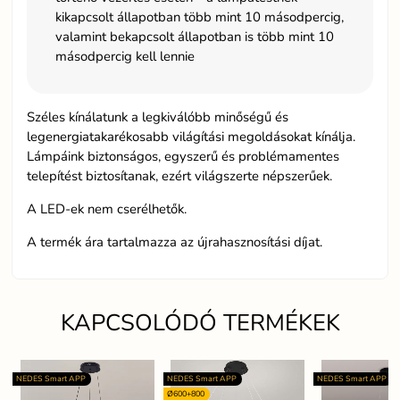
kikapcsolt állapotban több mint 10 másodpercig,
valamint bekapcsolt állapotban is több mint 10
másodpercig kell lennie
Széles kínálatunk a legkiválóbb minőségű és
legenergiatakarékosabb világítási megoldásokat kínálja.
Lámpáink biztonságos, egyszerű és problémamentes
telepítést biztosítanak, ezért világszerte népszerűek.
A LED-ek nem cserélhetők.
A termék ára tartalmazza az újrahasznosítási díjat.
KAPCSOLÓDÓ TERMÉKEK
NEDES Smart APP
NEDES Smart APP
NEDES Smart APP
Ø600+800