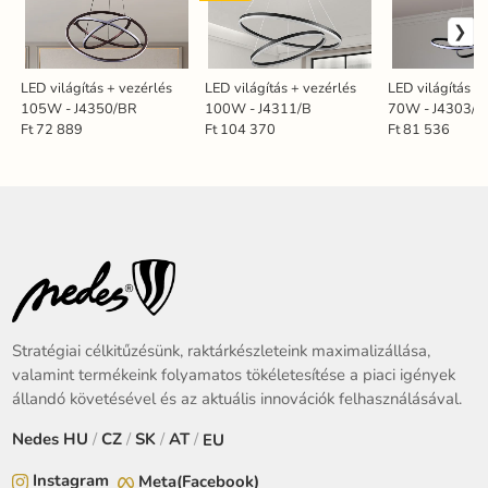
LED világítás + vezérlés
LED világítás + vezérlés
LED világítás +
105W - J4350/BR
100W - J4311/B
70W - J4303/B
Ft 72 889
Ft 104 370
Ft 81 536
Stratégiai célkitűzésünk, raktárkészleteink maximalizállása,
valamint termékeink folyamatos tökéletesítése a piaci igények
állandó követésével és az aktuális innovációk felhasználásával.
Nedes
HU
/
CZ
/
SK
/
AT
/
EU
Instagram
Meta(Facebook)