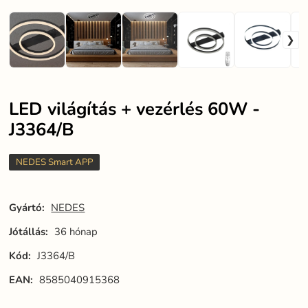
LED világítás + vezérlés 60W -
J3364/B
NEDES Smart APP
Gyártó:
NEDES
Jótállás:
36 hónap
Kód:
J3364/B
EAN:
8585040915368