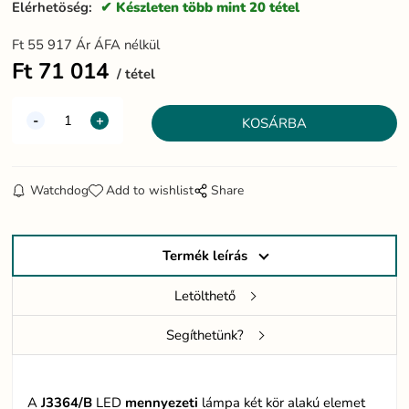
Elérhetöség:
Készleten több mint 20 tétel
Ft
55 917
Ár ÁFA nélkül
Ft
71 014
tétel
Watchdog
Add to wishlist
Share
Termék leírás
Letölthető
Segíthetünk?
A
J3364/B
LED
mennyezeti
lámpa két kör alakú elemet