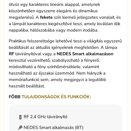
ötvöz egy karakteres lineáris alappal, amelynek
köszönhetően egyszerre elegáns és dinamikus
megjelenésű. A
fekete
szín kiemeli jellegzetes vonalait, és
a lámpát karakteres kiegészítővé teszi, amely kiválóan illik
nappaliba, hálószobába vagy modern irodába.
Praktikus felszereltsége lehetővé teszi a világítás egyszerű
beállítását az aktuális igényeknek megfelelően. A lámpa
RF
távirányítóval vagy a
NEDES Smart alkalmazáson
keresztül vezérelhető, szabályozható a fényerő,
módosítható a fény színhőmérséklete, valamint
használható az éjszakai üzemmód. Nem hiányzik a
memóriafunkció sem, amely megjegyzi a legutóbb
használt beállítást.
FŐBB
TULAJDONSÁGOK ÉS FUNKCIÓK:
RF 2,4 GHz távirányító
NEDES Smart alkalmazás (BT)