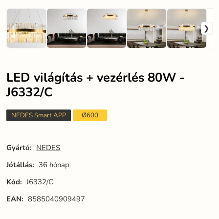
LED világítás + vezérlés 80W -
J6332/C
NEDES Smart APP
Ø600
Gyártó:
NEDES
Jótállás:
36 hónap
Kód:
J6332/C
EAN:
8585040909497