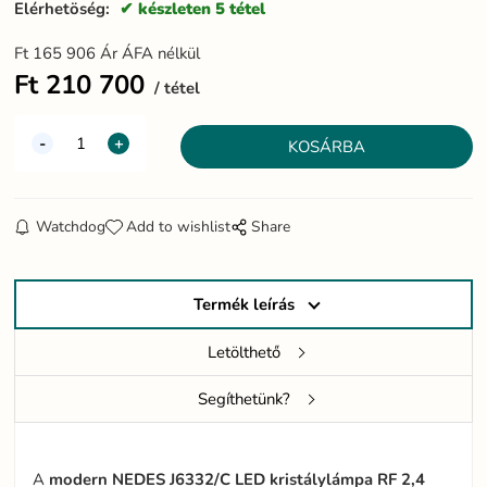
Elérhetöség:
készleten 5 tétel
Ft
165 906
Ár ÁFA nélkül
Ft
210 700
tétel
Watchdog
Add to wishlist
Share
Termék leírás
Letölthető
Segíthetünk?
A
modern NEDES J6332/C LED kristálylámpa RF 2,4