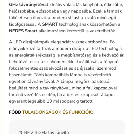
GHz távirányítóval
ideális választás konyhába, étkezőbe,
hálószobába, előszobába vagy nappaliba. Ezek a lámpák
tökéletesen ötvözik a modern stílust a kiváló minőségű
kidolgozással. A
SMART
technológiának köszönhetően a
NEDES
Smart
alkalmazáson keresztül is vezérelhetők.
A LED dizájnlámpák eleganciát visznek otthonába. Fő
előnyeik közé tartozik a modern dizájn, a LED technológia,
az energiatakarékosság, a megbízhatóság és a kedvező ár.
Lehetővé teszik a színhőmérséklet beállítását, a fényerő
fokozatmentes szabályozását és az éjszakai üzemmód
használatát. Több kompatibilis lámpa is vezérelhető
egyetlen távirányítóval. A lámpa megőrzi az utolsó
beállítást mind a távirányítóval, mind a fali kapcsolóval
történő vezérlés esetén, ha a be- és kikapcsolt állapot
egyaránt legalább 10 másodpercig tartott.
FŐBB
TULAJDONSÁGOK ÉS FUNKCIÓK:
RF 2,4 GHz távirányító