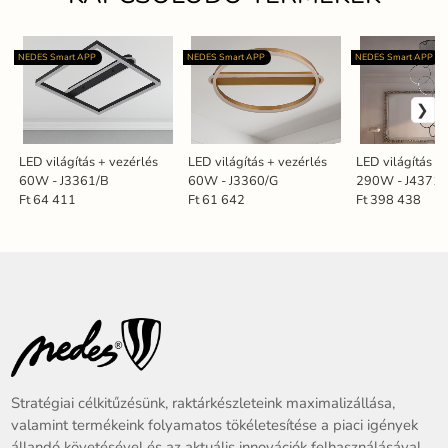
NEDES Smart APP
NEDES Smart APP
NEDES Smart APP
LED világítás + vezérlés
LED világítás + vezérlés
LED világítás +
60W - J3361/B
60W - J3360/G
290W - J4371
Ft 64 411
Ft 61 642
Ft 398 438
Stratégiai célkitűzésünk, raktárkészleteink maximalizállása,
valamint termékeink folyamatos tökéletesítése a piaci igények
állandó követésével és az aktuális innovációk felhasználásával.