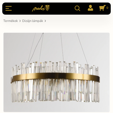
0
Termékek
Dizájn lámpák