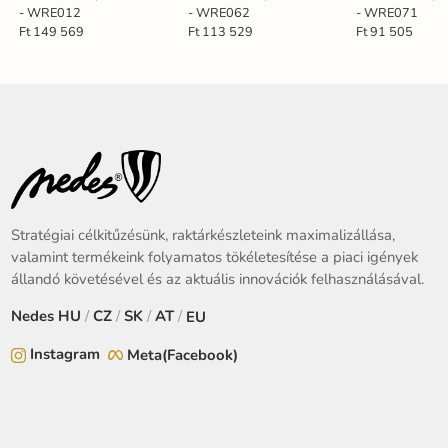
- WRE012
- WRE062
- WRE071
Ft 149 569
Ft 113 529
Ft 91 505
Stratégiai célkitűzésünk, raktárkészleteink maximalizállása,
valamint termékeink folyamatos tökéletesítése a piaci igények
állandó követésével és az aktuális innovációk felhasználásával.
Nedes
HU
/
CZ
/
SK
/
AT
/
EU
Instagram
Meta(Facebook)