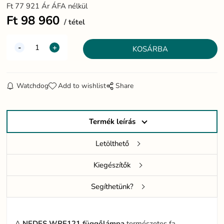
Ft
77 921
Ár ÁFA nélkül
Ft
98 960
tétel
Watchdog
Add to wishlist
Share
Termék leírás
Letölthető
Kiegészítők
Segíthetünk?
A
NEDES
WRE121
függőlámpa
természetes fa