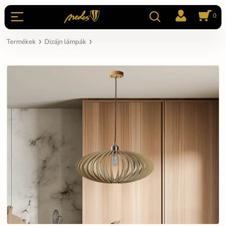
0
Termékek
Dizájn lámpák