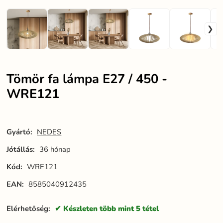
Tömör fa lámpa E27 / 450 -
WRE121
Gyártó:
NEDES
Jótállás:
36 hónap
Kód:
WRE121
EAN:
8585040912435
Elérhetöség:
Készleten több mint 5 tétel