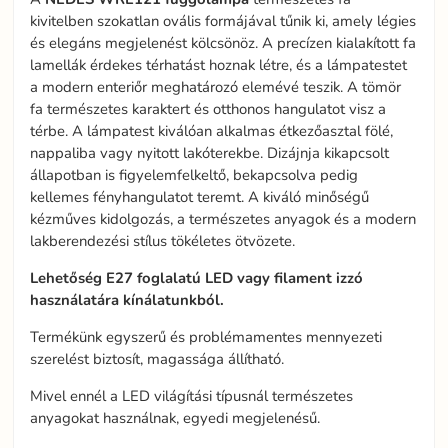
kivitelben szokatlan ovális formájával tűnik ki, amely légies
és elegáns megjelenést kölcsönöz. A precízen kialakított fa
lamellák érdekes térhatást hoznak létre, és a lámpatestet
a modern enteriőr meghatározó elemévé teszik. A tömör
fa természetes karaktert és otthonos hangulatot visz a
térbe. A lámpatest kiválóan alkalmas étkezőasztal fölé,
nappaliba vagy nyitott lakóterekbe. Dizájnja kikapcsolt
állapotban is figyelemfelkeltő, bekapcsolva pedig
kellemes fényhangulatot teremt. A kiváló minőségű
kézműves kidolgozás, a természetes anyagok és a modern
lakberendezési stílus tökéletes ötvözete.
Lehetőség E27 foglalatú LED vagy filament izzó
használatára kínálatunkból.
Termékünk egyszerű és problémamentes mennyezeti
szerelést biztosít, magassága állítható.
Mivel ennél a LED világítási típusnál természetes
anyagokat használnak, egyedi megjelenésű.