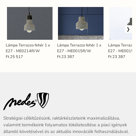
Lámpa Terrazzo fehér 1 x
Lámpa Terrazzo fehér 1 x
Lámpa Terrazzo
E27 - ME0214R/W
E27 - ME0015R/W
E27 - ME0015
Ft 25 517
Ft 23 387
Ft 23 387
Stratégiai célkitűzésünk, raktárkészleteink maximalizállása,
valamint termékeink folyamatos tökéletesítése a piaci igények
állandó követésével és az aktuális innovációk felhasználásával.