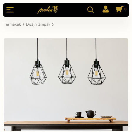
0
Termékek
Dizájn lámpák