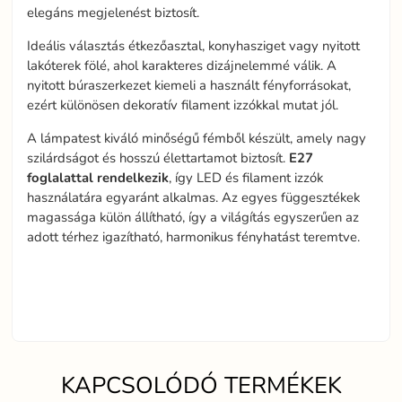
elegáns megjelenést biztosít.
Ideális választás étkezőasztal, konyhasziget vagy nyitott
lakóterek fölé, ahol karakteres dizájnelemmé válik. A
nyitott búraszerkezet kiemeli a használt fényforrásokat,
ezért különösen dekoratív filament izzókkal mutat jól.
A lámpatest kiváló minőségű fémből készült, amely nagy
szilárdságot és hosszú élettartamot biztosít.
E27
foglalattal
rendelkezik
, így LED és filament izzók
használatára egyaránt alkalmas. Az egyes függesztékek
magassága külön állítható, így a világítás egyszerűen az
adott térhez igazítható, harmonikus fényhatást teremtve.
KAPCSOLÓDÓ TERMÉKEK