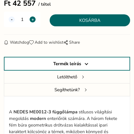
Ft
42 557
tétel
Watchdog
Add to wishlist
Share
Termék leírás
Letölthető
Segíthetünk?
A
NEDES ME0012-3 függőlámpa
stílusos világítási
megoldás
modern
enteriőrök számára. A három fekete
fém búra geometrikus drótvázas kialakítással ipari
karaktert kölcsönöz a térnek, miközben könnyed és