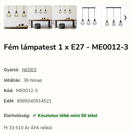
Fém lámpatest 1 x E27 - ME0012-3
Gyártó:
NEDES
Jótállás:
36 hónap
Kód:
ME0012-3
EAN:
8585040914521
Elérhetöség:
Készleten több mint 50 tétel
Ft
33 510
Ár ÁFA nélkül