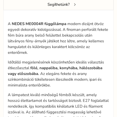
Segíthetünk?
A
NEDES
ME0004R
függőlámpa
modern dizájnt ötvöz
egyedi dekoratív kidolgozással. A finoman perforált fekete
fém búra arany belső felülettel bekapcsolás után
látványos fény-árnyék játékot hoz létre, amely kellemes
hangulatot és különleges karaktert kölcsönöz az
enteriőrnek.
Időtálló megjelenésének köszönhetően ideális választás
étkezőasztal
fölé, nappaliba, konyhába, hálószobába
vagy előszobába.
Az elegáns fekete és arany
színkombináció tökéletesen illeszkedik modern, ipari és
minimalista enteriőrökbe.
A lámpatest kiváló minőségű fémből készült, amely
hosszú élettartamot és tartósságot biztosít. E27 foglalattal
rendelkezik, így kompatibilis kínálatunk LED és filament
izzóival is. Az állítható függesztési magasság lehetővé