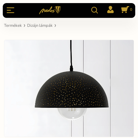
0
Termékek
Dizájn lámpák