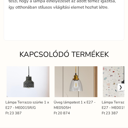
teszi, hogy a lámpa elhelyezését az adott térhez igazítsa,
így otthonában stílusos világítási elemet hozhat létre.
KAPCSOLÓDÓ TERMÉKEK
Lámpa Terrazzo szürke 1 x
Üveg lámpatest 1 x E27 -
Lámpa Terrazzo 
E27 - ME0015R/G
ME0505H
E27 - ME0015
Ft 23 387
Ft 20 874
Ft 23 387