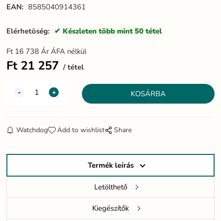
EAN:
8585040914361
Elérhetöség:
Készleten több mint 50 tétel
Ft
16 738
Ár ÁFA nélkül
Ft
21 257
tétel
Watchdog
Add to wishlist
Share
Termék leírás
Letölthető
Kiegészítők