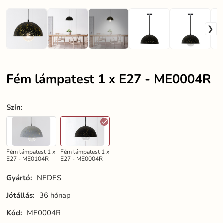
Fém lámpatest 1 x E27 - ME0004R
Szín
:
Fém lámpatest 1 x
Fém lámpatest 1 x
E27 - ME0104R
E27 - ME0004R
Gyártó:
NEDES
Jótállás:
36 hónap
Kód:
ME0004R