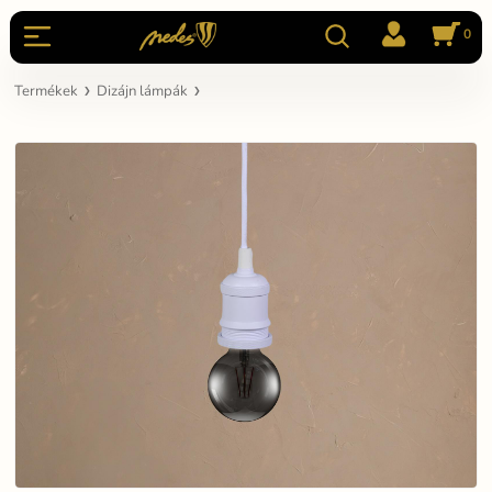
0
Termékek
Dizájn lámpák