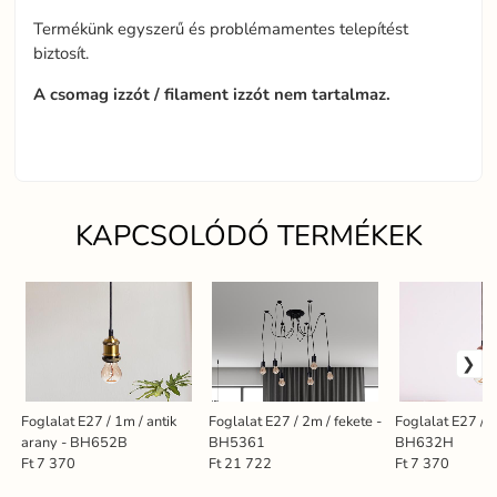
Termékünk egyszerű és problémamentes telepítést
biztosít.
A csomag izzót / filament izzót nem tartalmaz.
KAPCSOLÓDÓ TERMÉKEK
Foglalat E27 / 1m / antik
Foglalat E27 / 2m / fekete -
Foglalat E27 / 1
arany - BH652B
BH5361
BH632H
Ft 7 370
Ft 21 722
Ft 7 370