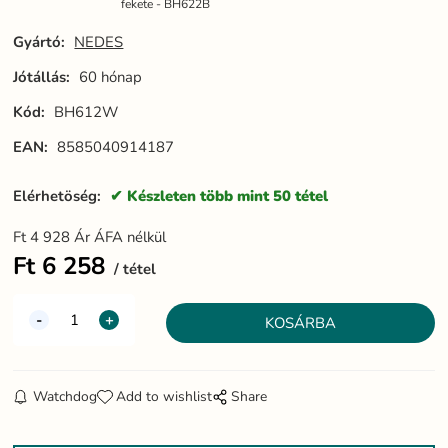
fekete - BH622B
Gyártó:
NEDES
Jótállás:
60 hónap
Kód:
BH612W
EAN:
8585040914187
Elérhetöség:
Készleten több mint 50 tétel
Ft
4 928
Ár ÁFA nélkül
Ft
6 258
tétel
Watchdog
Add to wishlist
Share