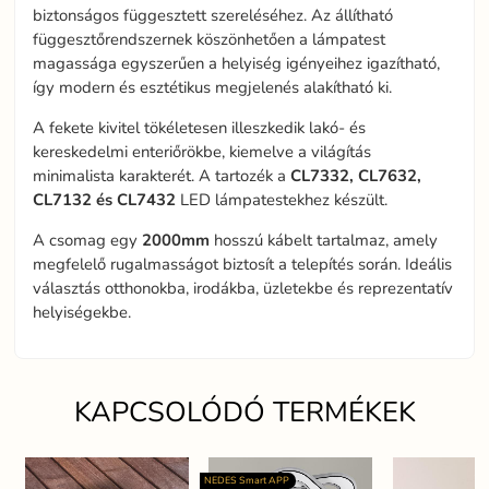
biztonságos függesztett szereléséhez. Az állítható
függesztőrendszernek köszönhetően a lámpatest
magassága egyszerűen a helyiség igényeihez igazítható,
így modern és esztétikus megjelenés alakítható ki.
A fekete kivitel tökéletesen illeszkedik lakó- és
kereskedelmi enteriőrökbe, kiemelve a világítás
minimalista karakterét. A tartozék a
CL7332, CL7632,
CL7132 és CL7432
LED lámpatestekhez készült.
A csomag egy
2000mm
hosszú kábelt tartalmaz, amely
megfelelő rugalmasságot biztosít a telepítés során. Ideális
választás otthonokba, irodákba, üzletekbe és reprezentatív
helyiségekbe.
KAPCSOLÓDÓ TERMÉKEK
NEDES Smart APP