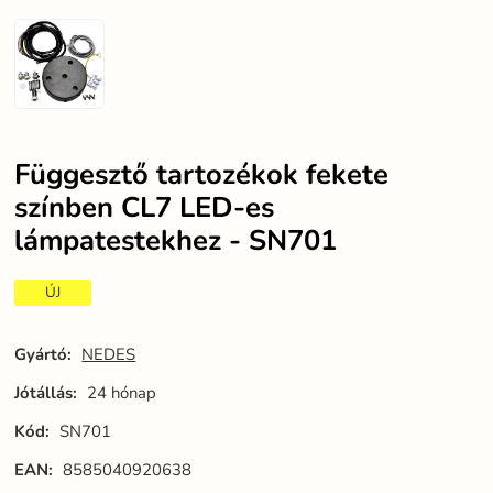
Függesztő tartozékok fekete
színben CL7 LED-es
lámpatestekhez - SN701
ÚJ
Gyártó:
NEDES
Jótállás:
24 hónap
Kód:
SN701
EAN:
8585040920638