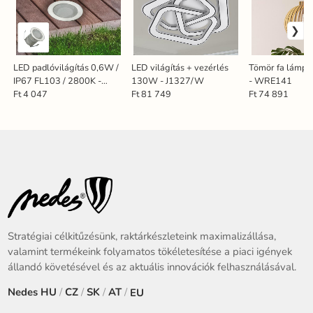
LED padlóvilágítás 0,6W /
LED világítás + vezérlés
Tömör fa lámpa
IP67 FL103 / 2800K -
130W - J1327/W
- WRE141
LFL112
Ft 4 047
Ft 81 749
Ft 74 891
Stratégiai célkitűzésünk, raktárkészleteink maximalizállása,
valamint termékeink folyamatos tökéletesítése a piaci igények
állandó követésével és az aktuális innovációk felhasználásával.
Nedes
HU
/
CZ
/
SK
/
AT
/
EU