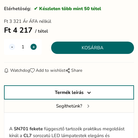
Elérhetöség:
Készleten több mint 50 tétel
Ft
3 321
Ár ÁFA nélkül
Ft
4 217
tétel
Watchdog
Add to wishlist
Share
Termék leírás
Segíthetünk?
A
SN701
fekete
függesztő tartozék praktikus megoldást
kínál a
CL7
sorozatú LED lámpatestek elegáns és