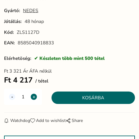
ZLS1117D
ZLS1127D
Gyártó:
NEDES
Jótállás:
48 hónap
Kód:
ZLS1127D
EAN:
8585040918833
Elérhetöség:
Készleten több mint 500 tétel
Ft
3 321
Ár ÁFA nélkül
Ft
4 217
tétel
Watchdog
Add to wishlist
Share