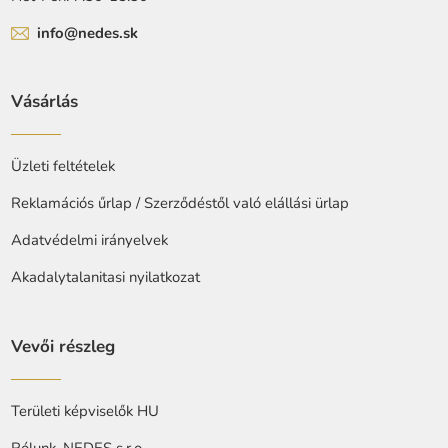
info@nedes.sk
Vásárlás
Üzleti feltételek
Reklamációs űrlap / Szerződéstől való elállási ürlap
Adatvédelmi irányelvek
Akadalytalanitasi nyilatkozat
Vevői részleg
Területi képviselők HU
Rólunk, NEDES s.r.o.