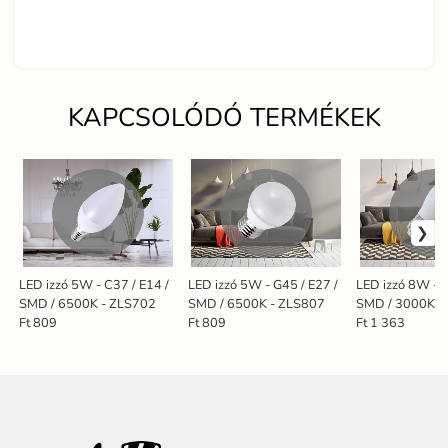
KAPCSOLÓDÓ TERMÉKEK
LED izzó 5W - C37 / E14 /
LED izzó 5W - G45 / E27 /
LED izzó 8W - G
SMD / 6500K - ZLS702
SMD / 6500K - ZLS807
SMD / 3000K -
Ft 809
Ft 809
Ft 1 363