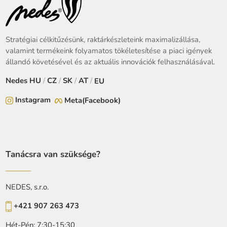
Stratégiai célkitűzésünk, raktárkészleteink maximalizállása,
valamint termékeink folyamatos tökéletesítése a piaci igények
állandó követésével és az aktuális innovációk felhasználásával.
Nedes
HU
/
CZ
/
SK
/
AT
/
EU
Instagram
Meta(Facebook)
Tanácsra van szüksége?
NEDES, s.r.o.
+421 907 263 473
Hét-Pén: 7:30-15:30