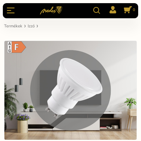
0
Termékek
Izzó