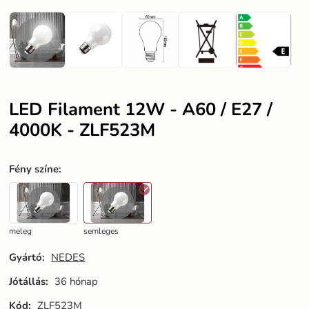
LED Filament 12W - A60 / E27 /
4000K - ZLF523M
Fény színe
:
meleg
semleges
Gyártó:
NEDES
Jótállás:
36 hónap
Kód:
ZLF523M