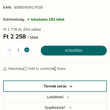
EAN:
8585040917638
Elérhetöség:
készleten 153 tétel
Ft
1 778
Ár ÁFA nélkül
Ft
2 258
tétel
Watchdog
Add to wishlist
Share
Termék leírás
Letölthető
Segíthetünk?