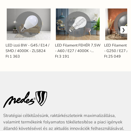
LED izzó 8W - G45 / E14 /
LED Filament FEHÉR 7,5W
LED Filament
SMD / 4000K - ZLS824
- A60 / E27 / 4000K -
- G250 / E27 / 
ZWF201
ZSF101
Ft 1 363
Ft 3 191
Ft 25 049
Stratégiai célkitűzésünk, raktárkészleteink maximalizállása,
valamint termékeink folyamatos tökéletesítése a piaci igények
állandó követésével és az aktuális innovációk felhasználásával.