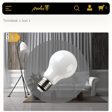
0
Termékek
Izzó