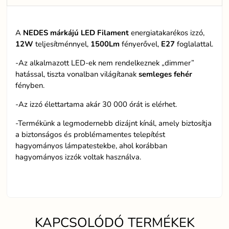
A
NEDES márkájú LED Filament
energiatakarékos izzó,
12W
teljesítménnyel,
1500Lm
fényerővel,
E27
foglalattal.
-Az alkalmazott LED-ek nem rendelkeznek „dimmer”
hatással, tiszta vonalban világítanak
semleges fehér
fényben.
-Az izzó élettartama akár 30 000 órát is elérhet.
-Termékünk a legmodernebb dizájnt kínál, amely biztosítja
a biztonságos és problémamentes telepítést
hagyományos lámpatestekbe, ahol korábban
hagyományos izzók voltak használva.
KAPCSOLÓDÓ TERMÉKEK