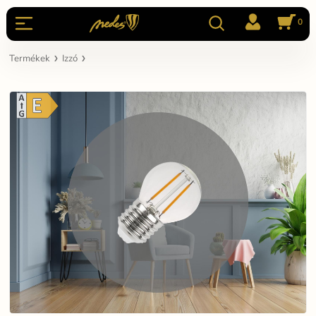
0
Termékek
Izzó