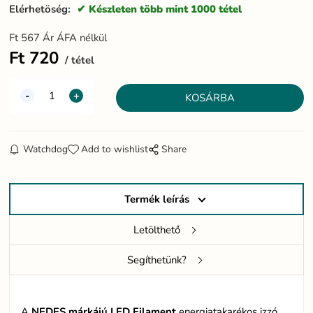
Elérhetöség:
Készleten több mint 1000 tétel
Ft
567
Ár ÁFA nélkül
Ft
720
tétel
Watchdog
Add to wishlist
Share
Termék leírás
Letölthető
Segíthetünk?
A
NEDES márkájú LED Filament
energiatakarékos izzó,