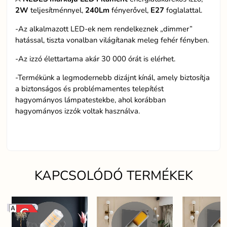
2W
teljesítménnyel,
240Lm
fényerővel,
E27
foglalattal.
-Az alkalmazott LED-ek nem rendelkeznek „dimmer”
hatással, tiszta vonalban világítanak meleg fehér fényben.
-Az izzó élettartama akár 30 000 órát is elérhet.
-Termékünk a legmodernebb dizájnt kínál, amely biztosítja
a biztonságos és problémamentes telepítést
hagyományos lámpatestekbe, ahol korábban
hagyományos izzók voltak használva.
KAPCSOLÓDÓ TERMÉKEK
Dimmelhető