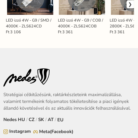
LED izzó 4W - G9 / SMD /
LED izzó 4W - G9 / COB /
LED izzó 4W - 
4000K - ZLS624CD
4000K - ZLS624COB
2800K - ZLS6
Ft 3 106
Ft 3 361
Ft 3 361
Stratégiai célkitűzésünk, raktárkészleteink maximalizállása,
valamint termékeink folyamatos tökéletesítése a piaci igények
állandó követésével és az aktuális innovációk felhasználásával.
Nedes
HU
/
CZ
/
SK
/
AT
/
EU
Instagram
Meta(Facebook)