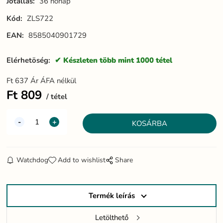
Jótállás:
36 hónap
Kód:
ZLS722
EAN:
8585040901729
Elérhetöség:
Készleten több mint 1000 tétel
Ft
637
Ár ÁFA nélkül
Ft
809
tétel
Watchdog
Add to wishlist
Share
Termék leírás
Letölthető