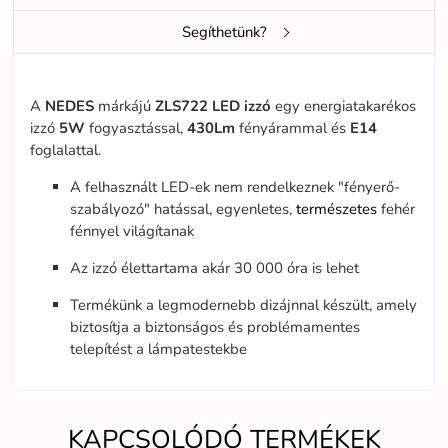
Segíthetünk?
A
NEDES
márkájú
ZLS722
LED
izzó
egy energiatakarékos
izzó
5W
fogyasztással,
430Lm
fényárammal és
E14
foglalattal.
A felhasznált LED-ek nem rendelkeznek "fényerő-
szabályozó" hatással, egyenletes,
természetes
fehér
fénnyel világítanak
Az izzó élettartama akár 30 000 óra is lehet
Termékünk a legmodernebb dizájnnal készült, amely
biztosítja a biztonságos és problémamentes
telepítést a lámpatestekbe
KAPCSOLÓDÓ TERMÉKEK