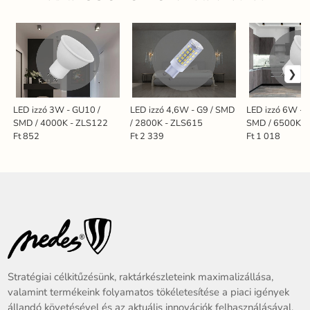
LED izzó 3W - GU10 /
LED izzó 4,6W - G9 / SMD
LED izzó 6W - 
SMD / 4000K - ZLS122
/ 2800K - ZLS615
SMD / 6500K -
Ft 852
Ft 2 339
Ft 1 018
Stratégiai célkitűzésünk, raktárkészleteink maximalizállása,
valamint termékeink folyamatos tökéletesítése a piaci igények
állandó követésével és az aktuális innovációk felhasználásával.