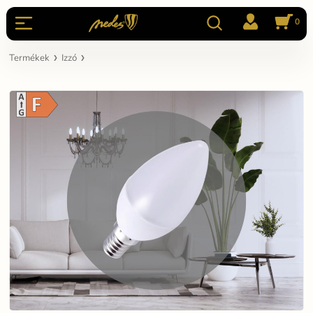
0
Termékek
Izzó