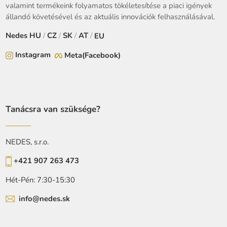
valamint termékeink folyamatos tökéletesítése a piaci igények
állandó követésével és az aktuális innovációk felhasználásával.
Nedes
HU
/
CZ
/
SK
/
AT
/
EU
Instagram
Meta(Facebook)
Tanácsra van szüksége?
NEDES, s.r.o.
+421 907 263 473
Hét-Pén: 7:30-15:30
info@nedes.sk