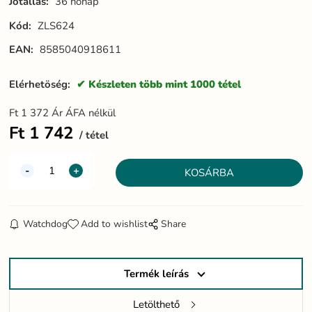
Jótállás:
36 hónap
Kód:
ZLS624
EAN:
8585040918611
Elérhetöség:
Készleten több mint 1000 tétel
Ft
1 372
Ár ÁFA nélkül
Ft
1 742
tétel
Watchdog
Add to wishlist
Share
Termék leírás
Letölthető