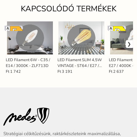
KAPCSOLÓDÓ TERMÉKEK
Dimmelhető
Dimmelhető
LED Filament 6W - C35 /
LED Filament SLIM 4,5W
LED Filament 1
E14 / 3000K - ZLF713D
VINTAGE - ST64 / E27 /
E27 / 4000K -
1800K - ZFS101
Ft 1 742
Ft 3 191
Ft 2 637
Stratégiai célkitűzésünk, raktárkészleteink maximalizállása,