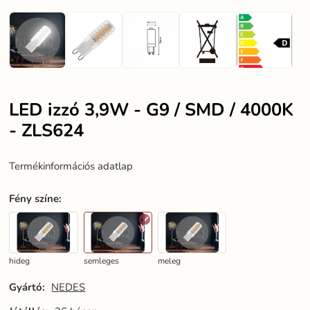
LED izzó 3,9W - G9 / SMD / 4000K
- ZLS624
Termékinformációs adatlap
Fény színe
:
hideg
semleges
meleg
Gyártó:
NEDES